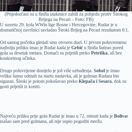
(Prijedorčani su u finišu utakmice zabili za pobjedu protiv Širokog
Brijega na Pecari – Foto: FB)
U susretu 29. kola WWin lige Bosne i Hercegovine, Rudar je u
dramatičnoj završnici savladao Široki Brijeg na Pecari rezultatom 0:1.
Od samog početka gledali smo otvoren duel. U prvom poluvremenu
najbolju priliku imao je Rudar kada je
Grbić
u finišu šutirao pored
gola sa desetak metara. Domaći su prijetili preko
Petriška
, ali bez
konkretnog učinka.
Drugo poluvrijeme donijelo je još više uzbuđenja.
Sobol
je imao
veliku šansu odmah na startu nastavka, ali je golman Rudara bio
siguran. Široki je potom pokušavao preko
Klepača i Sesara
, dok su
gosti prijetili iz kontri.
Najveću priliku prije gola Rudar je imao u 72. minuti kada je
Boliva
r
izašao sam pred golmana, ali nije uspio pogoditi mrežu.