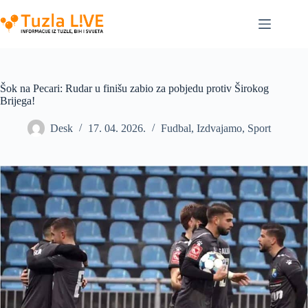
Skip
to
content
Šok na Pecari: Rudar u finišu zabio za pobjedu protiv Širokog
Brijega!
Desk
17. 04. 2026.
Fudbal
,
Izdvajamo
,
Sport