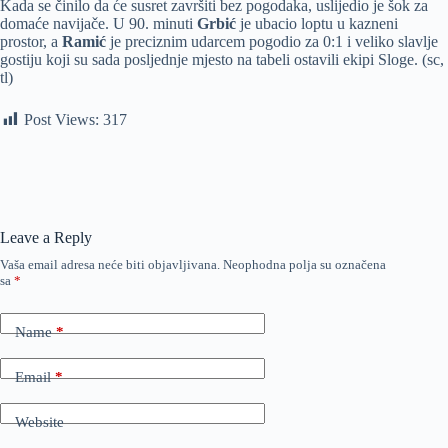
Kada se činilo da će susret završiti bez pogodaka, uslijedio je šok za
domaće navijače. U 90. minuti
Grbić
je ubacio loptu u kazneni
prostor, a
Ramić
je preciznim udarcem pogodio za 0:1 i veliko slavlje
gostiju koji su sada posljednje mjesto na tabeli ostavili ekipi Sloge. (sc,
tl)
Post Views:
317
Leave a Reply
Vaša email adresa neće biti objavljivana.
Neophodna polja su označena
sa
*
Name
*
Email
*
Website