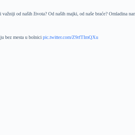
 bili važniji od naših života? Od naših majki, od naše braće? Omladina n
nju bez mesta u bolnici
pic.twitter.com/Z9rfTImQXu