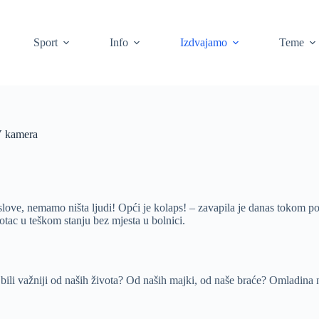
Sport
Info
Izdvajamo
Teme
V kamera
love, nemamo ništa ljudi! Opći je kolaps! – zavapila je danas tokom p
otac u teškom stanju bez mjesta u bolnici.
ori bili važniji od naših života? Od naših majki, od naše braće? Omladina