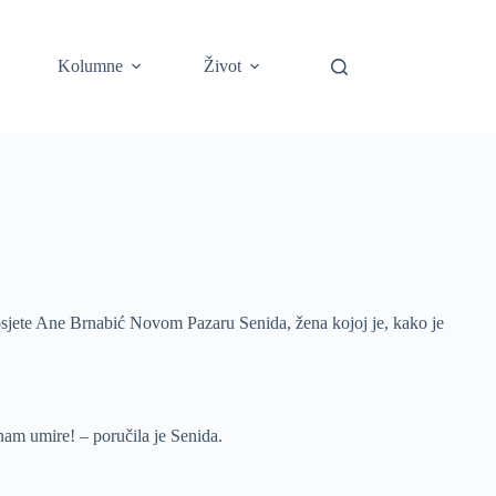
Kolumne
Život
osjete Ane Brnabić Novom Pazaru Senida, žena kojoj je, kako je
 nam umire! – poručila je Senida.