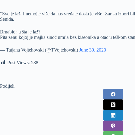
“Sve je laž. I nemojte više da nas vređate dosta je više! Zar su izbori
Senida.
Brnabić : a šta je laž?
Pita ženu kojoj je majka sinoć umrla bez kiseonika a otac u teškom sta
— Tatjana Vojtehovski (@TVojtehovski)
June 30, 2020
Post Views:
588
Podijeli