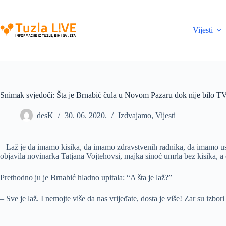
Skip
to
content
Vijesti
Snimak svjedoči: Šta je Brnabić čula u Novom Pazaru dok nije bilo T
desK
30. 06. 2020.
Izdvajamo
,
Vijesti
– Laž je da imamo kisika, da imamo zdravstvenih radnika, da imamo us
objavila novinarka Tatjana Vojtehovsi, majka sinoć umrla bez kisika, a 
Prethodno ju je Brnabić hladno upitala: “A šta je laž?”
– Sve je laž. I nemojte više da nas vrijeđate, dosta je više! Zar su izb