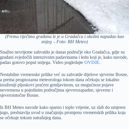
(Prema riječima građana le je u Gradačcu i okolini napadao kao
snijeg – Foto: BH Meteo)
Snažno nevrijeme zahvatilo je danas područje oko Gradačca, gdje su
građani svjedočili intenzivnim padavinama i ledu koji je, kako navode,
padao gotovo poput snijega. Video pogledajte
OVDJE
.
Nestabilne vremenske prilike već su zahvatile dijelove sjeverne Bosne,
a prema prognozama meteorologa tokom dana očekuju se lokalno
izraženiji pljuskovi praćeni grmljavinom, uz mogućnost pojave
nevremena u pojedinim područjima sjeverozapadne, sjeverne i
sjeveroistočne Bosne.
Iz BH Meteo navode kako sparno i toplo vrijeme, uz slab do umjeren
jugo, predstavlja uvod u značajniju promjenu vremenskih prilika koja
se očekuje tokom sutrašnjeg dana.