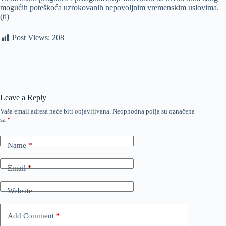
mogućih poteškoća uzrokovanih nepovoljnim vremenskim uslovima.
(tl)
Post Views:
208
Leave a Reply
Vaša email adresa neće biti objavljivana.
Neophodna polja su označena
sa
*
Name
*
Email
*
Website
Add Comment
*