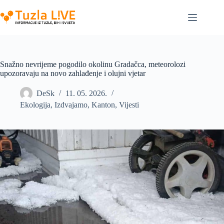
Skip
to
content
Snažno nevrijeme pogodilo okolinu Gradačca, meteorolozi
upozoravaju na novo zahlađenje i olujni vjetar
DeSk
11. 05. 2026.
Ekologija
,
Izdvajamo
,
Kanton
,
Vijesti