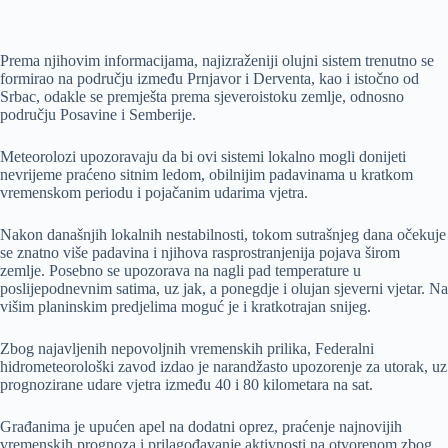
Prema njihovim informacijama, najizraženiji olujni sistem trenutno se
formirao na području između Prnjavor i Derventa, kao i istočno od
Srbac, odakle se premješta prema sjeveroistoku zemlje, odnosno
području Posavine i Semberije.
Meteorolozi upozoravaju da bi ovi sistemi lokalno mogli donijeti
nevrijeme praćeno sitnim ledom, obilnijim padavinama u kratkom
vremenskom periodu i pojačanim udarima vjetra.
Nakon današnjih lokalnih nestabilnosti, tokom sutrašnjeg dana očekuje
se znatno više padavina i njihova rasprostranjenija pojava širom
zemlje. Posebno se upozorava na nagli pad temperature u
poslijepodnevnim satima, uz jak, a ponegdje i olujan sjeverni vjetar. Na
višim planinskim predjelima moguć je i kratkotrajan snijeg.
Zbog najavljenih nepovoljnih vremenskih prilika, Federalni
hidrometeorološki zavod izdao je narandžasto upozorenje za utorak, uz
prognozirane udare vjetra između 40 i 80 kilometara na sat.
Građanima je upućen apel na dodatni oprez, praćenje najnovijih
vremenskih prognoza i prilagođavanje aktivnosti na otvorenom zbog