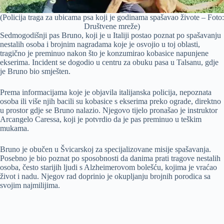
(Policija traga za ubicama psa koji je godinama spašavao živote – Foto:
Društvene mreže)
Sedmogodišnji pas Bruno, koji je u Italiji postao poznat po spašavanju
nestalih osoba i brojnim nagradama koje je osvojio u toj oblasti,
tragično je preminuo nakon što je konzumirao kobasice napunjene
ekserima. Incident se dogodio u centru za obuku pasa u Talsanu, gdje
je Bruno bio smješten.
Prema informacijama koje je objavila italijanska policija, nepoznata
osoba ili više njih bacili su kobasice s ekserima preko ograde, direktno
u prostor gdje se Bruno nalazio. Njegovo tijelo pronašao je instruktor
Arcangelo Caressa, koji je potvrdio da je pas preminuo u teškim
mukama.
Bruno je obučen u Švicarskoj za specijalizovane misije spašavanja.
Posebno je bio poznat po sposobnosti da danima prati tragove nestalih
osoba, često starijih ljudi s Alzheimerovom bolešću, kojima je vraćao
život i nadu. Njegov rad doprinio je okupljanju brojnih porodica sa
svojim najmilijima.