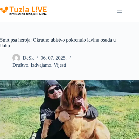
Skip
to
content
Smrt psa heroja: Okrutno ubistvo pokrenulo lavinu osuda u
Italiji
DeSk
06. 07. 2025.
Društvo
,
Izdvajamo
,
Vijesti