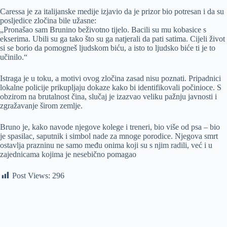
Caressa je za italijanske medije izjavio da je prizor bio potresan i da su
posljedice zločina bile užasne:
„Pronašao sam Brunino beživotno tijelo. Bacili su mu kobasice s
ekserima. Ubili su ga tako što su ga natjerali da pati satima. Cijeli život
si se borio da pomogneš ljudskom biću, a isto to ljudsko biće ti je to
učinilo.“
Istraga je u toku, a motivi ovog zločina zasad nisu poznati. Pripadnici
lokalne policije prikupljaju dokaze kako bi identifikovali počinioce. S
obzirom na brutalnost čina, slučaj je izazvao veliku pažnju javnosti i
zgražavanje širom zemlje.
Bruno je, kako navode njegove kolege i treneri, bio više od psa – bio
je spasilac, saputnik i simbol nade za mnoge porodice. Njegova smrt
ostavlja prazninu ne samo među onima koji su s njim radili, već i u
zajednicama kojima je nesebično pomagao
Post Views:
296