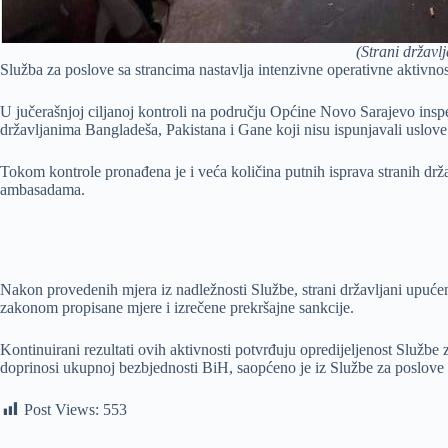
(Strani državl
Služba za poslove sa strancima nastavlja intenzivne operativne aktivnos
U jučerašnjoj ciljanoj kontroli na području Općine Novo Sarajevo inspekt
državljanima Bangladeša, Pakistana i Gane koji nisu ispunjavali uslov
Tokom kontrole pronađena je i veća količina putnih isprava stranih dr
ambasadama.
Nakon provedenih mjera iz nadležnosti Službe, strani državljani upućen
zakonom propisane mjere i izrečene prekršajne sankcije.
Kontinuirani rezultati ovih aktivnosti potvrđuju opredijeljenost Službe 
doprinosi ukupnoj bezbjednosti BiH, saopćeno je iz Službe za poslove s
Post Views:
553