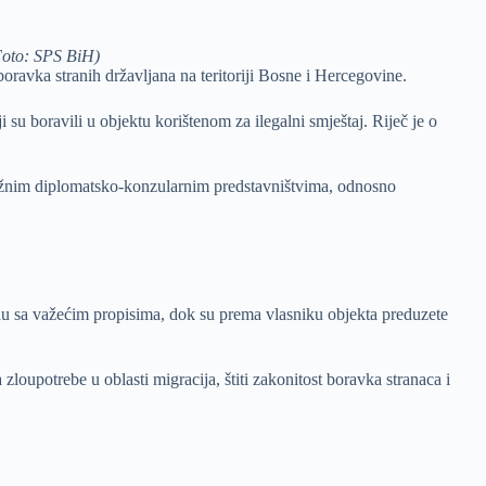
 Foto: SPS BiH)
boravka stranih državljana na teritoriji Bosne i Hercegovine.
 su boravili u objektu korištenom za ilegalni smještaj. Riječ je o
dležnim diplomatsko-konzularnim predstavništvima, odnosno
adu sa važećim propisima, dok su prema vlasniku objekta preduzete
loupotrebe u oblasti migracija, štiti zakonitost boravka stranaca i