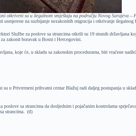
jani otkriveni su u ilegalnom smještaju na području Novog Sarajeva –
ti usmjerene na suzbijanje nezakonitih migracija i otkrivanje ilegalnog 
ori Službe za poslove sa strancima otkrili su 19 stranih državljana koji
e za zakonit boravak u Bosni i Hercegovini.
žavljana, koje će, u skladu sa zakonskin procedurama, biti vraćene na
i su u Privremeni prihvatni centar Blažuj radi daljeg postupanja u skl
za poslove sa strancima da dosljednim i pojačanim kontrolama sprječava z
a strancima. (tl)