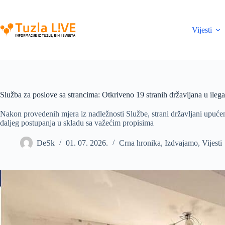
Skip
to
content
Vijesti
Služba za poslove sa strancima: Otkriveno 19 stranih državljana u ileg
Nakon provedenih mjera iz nadležnosti Službe, strani državljani upućen
daljeg postupanja u skladu sa važećim propisima
DeSk
01. 07. 2026.
Crna hronika
,
Izdvajamo
,
Vijesti