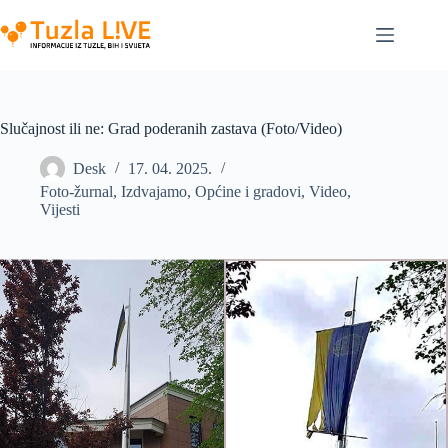
Skip
to
content
Slučajnost ili ne: Grad poderanih zastava (Foto/Video)
Desk
17. 04. 2025.
Foto-žurnal
,
Izdvajamo
,
Općine i gradovi
,
Video
,
Vijesti