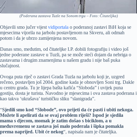
(Poderana zastava Tuzle na Sonom trgu – Foto: Čitateljka)
Objavili smo jučer vijest
vidiportala
o poderanoj zastavi BiH koja se
mjesecima vijorila na jarbolu postavljenom na Skveru, ali odmah
potom i da je ubrzo zamijenjena novom.
Danas smo, međutim, od čitateljke I.P. dobili fotografiju i video još
jedne poderane zastave u Tuzli, pa se može steći dojam da nebriga o
zastavama i drugim znamenjima u našem gradu i nije baš puka
slučajnost.
Ovoga puta riječ o zastavi Grada Tuzla na jarbolu koji je, uzgred
rečeno, postavljen još 2004. godine kada je obnovljen Soni trg. Dakle
u centru grada. Tu je lijepa bašta kafića “Sloboda” i uvijek puna
gostiju, dosta je turista. Navodno je mjesecima i ova zastava poderana i
kao takva ‘ukrašava’ turističku sliku “slanigrada”.
“
Sjedili smo kod “Slobode”, ovo prijeti da će pasti i ubiti nekoga.
Možete li apelirati da se ovaj problem riješi? Ispod je sjedila
mama s djecom, momak je zatim došao s biciklom, a u
međuvremenu se zastava još malo poderala i šipka pomakla
prema naprijed. Ubit će nekog
“, napisala nam je čitateljka.