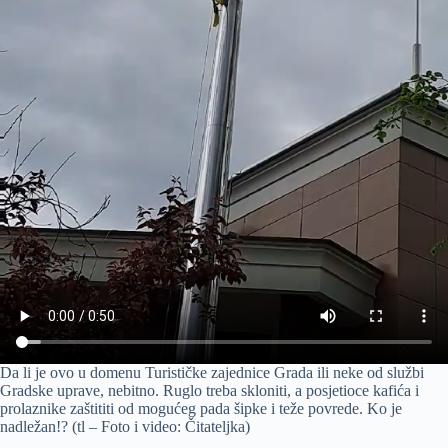
Da li je ovo u domenu Turističke zajednice Grada ili neke od službi
Gradske uprave, nebitno. Ruglo treba skloniti, a posjetioce kafića i
prolaznike zaštititi od mogućeg pada šipke i teže povrede. Ko je
nadležan!? (tl – Foto i video: Čitateljka)