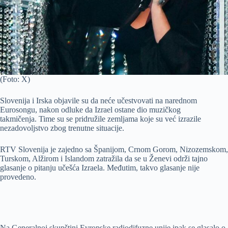
(Foto: X)
Slovenija i Irska objavile su da neće učestvovati na narednom
Eurosongu, nakon odluke da Izrael ostane dio muzičkog
takmičenja. Time su se pridružile zemljama koje su već izrazile
nezadovoljstvo zbog trenutne situacije.
RTV Slovenija je zajedno sa Španijom, Crnom Gorom, Nizozemskom,
Turskom, Alžirom i Islandom zatražila da se u Ženevi održi tajno
glasanje o pitanju učešća Izraela. Međutim, takvo glasanje nije
provedeno.
Na Generalnoj skupštini Evropske radiodifuzne unije ipak se glasalo o