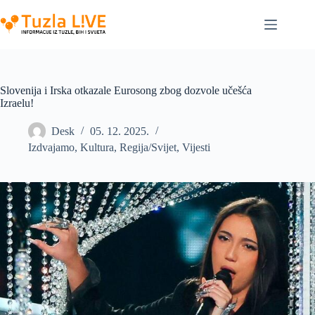
Skip
to
content
Slovenija i Irska otkazale Eurosong zbog dozvole učešća
Izraelu!
Desk
05. 12. 2025.
Izdvajamo
,
Kultura
,
Regija/Svijet
,
Vijesti