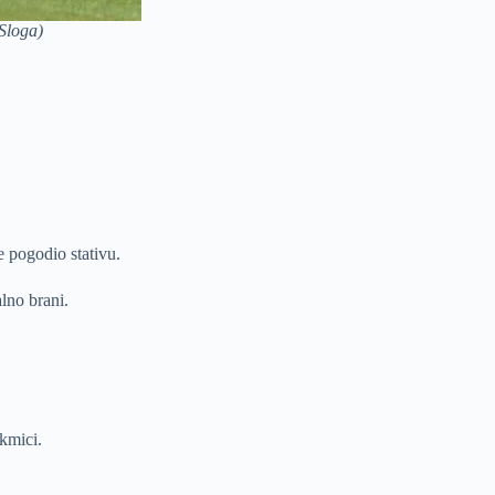
 Sloga)
e pogodio stativu.
lno brani.
akmici.