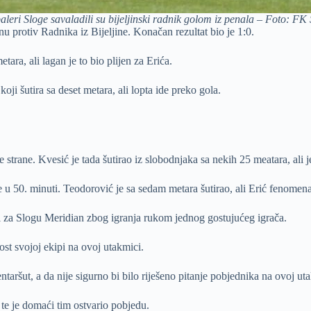
leri Sloge savaladili su bijeljinski radnik golom iz penala – Foto: FK
 protiv Radnika iz Bijeljine. Konačan rezultat bio je 1:0.
etara, ali lagan je to bio plijen za Erića.
ji šutira sa deset metara, ali lopta ide preko gola.
strane. Kvesić je tada šutirao iz slobodnjaka sa nekih 25 meatara, ali j
 u 50. minuti. Teodorović je sa sedam metara šutirao, ali Erić fenomena
 za Slogu Meridian zbog igranja rukom jednog gostujućeg igrača.
ost svojoj ekipi na ovoj utakmici.
ntaršut, a da nije sigurno bi bilo riješeno pitanje pobjednika na ovoj ut
te je domaći tim ostvario pobjedu.