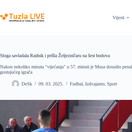
Skip
to
content
Vijesti
Sloga savladala Radnik i prišla Željezničaru na šest bodova
Nakon nekoliko minuta "vijećanja" u 57. minuti je Musa dosudio pena
gostujućeg igrača
DeSk
09. 03. 2025.
Fudbal
,
Izdvajamo
,
Sport