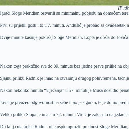
(Fudba
Igrači Sloge Meridian ostvarili su minimalnu pobjedu na domaćem terenu
Prvi su prijetili gosti i to u 7. minuti. Anđušić je probao sa dvadesetak m
Dvije minute kasnije pokušaj Sloge Meridian. Lopta je došla do Jovića ko
Nakon toga praktično sve do 39. minute bez ijedne prave prilike na obje 
Sjajnu priliku Radnik je imao na otvaranju drugog poluvremena, tačnije
Nakon nekoliko minuta “vijećanja” u 57. minuti je Musa dosudio penal
Jović je preuzeo odgovornost na sebe i bio je siguran, te je donio predn
Veliku priliku Sloga je imala u 72. minuti. Vidić je zakasnio na jedan ce
Do kraja utakmice Radnik nije uspio ugroziti prednost Sloge Meridian, 