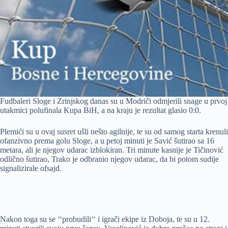
Fudbaleri Sloge i Zrinjskog danas su u Modriči odmjerili snage u prvoj
utakmici polufinala Kupa BiH, a na kraju je rezultat glasio 0:0.
Plemići su u ovaj susret ušli nešto agilnije, te su od samog starta krenuli
ofanzivno prema golu Sloge, a u petoj minuti je Savić šutirao sa 16
metara, ali je njegov udarac izblokiran. Tri minute kasnije je Tičinović
odlično šutirao, Trako je odbranio njegov udarac, da bi potom sudije
signalizirale ofsajd.
Nakon toga su se ‘‘probudili‘‘ i igrači ekipe iz Doboja, te su u 12.