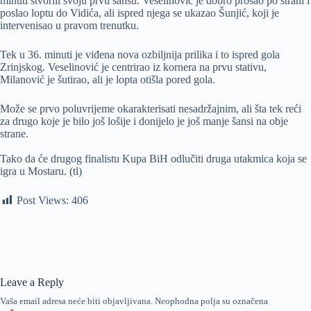
minuti stvorili svoju prvu šansu. Veselinović je dobro prošao po strani i
poslao loptu do Vidića, ali ispred njega se ukazao Šunjić, koji je
intervenisao u pravom trenutku.
Tek u 36. minuti je viđena nova ozbiljnija prilika i to ispred gola
Zrinjskog. Veselinović je centrirao iz kornera na prvu stativu,
Milanović je šutirao, ali je lopta otišla pored gola.
Može se prvo poluvrijeme okarakterisati nesadržajnim, ali šta tek reći
za drugo koje je bilo još lošije i donijelo je još manje šansi na obje
strane.
Tako da će drugog finalistu Kupa BiH odlučiti druga utakmica koja se
igra u Mostaru. (tl)
Post Views:
406
Leave a Reply
Vaša email adresa neće biti objavljivana.
Neophodna polja su označena