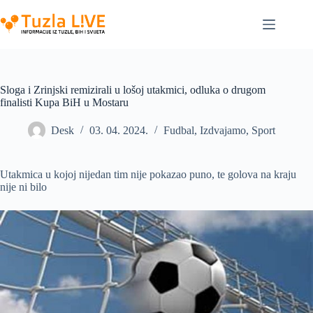
Skip
to
content
Sloga i Zrinjski remizirali u lošoj utakmici, odluka o drugom
finalisti Kupa BiH u Mostaru
Desk
03. 04. 2024.
Fudbal
,
Izdvajamo
,
Sport
Utakmica u kojoj nijedan tim nije pokazao puno, te golova na kraju
nije ni bilo