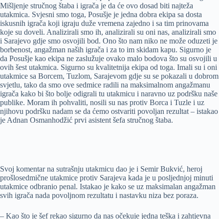
Mišljenje stručnog štaba i igrača je da će ovo dosad biti najteža
utakmica. Svjesni smo toga, Posušje je jedna dobra ekipa sa dosta
iskusnih igrača koji igraju duže vremena zajedno i sa tim prinovama
koje su doveli. Analizirali smo ih, analizirali su oni nas, analizirali smo
i Sarajevo gdje smo osvojili bod. Ono što nam niko ne može oduzeti je
borbenost, angažman naših igrača i za to im skidam kapu. Sigurno je
da Posušje kao ekipa ne zaslužuje ovako malo bodova što su osvojili u
ovih šest utakmica. Sigurno su kvalitetnija ekipa od toga. Imali su i oni
utakmice sa Borcem, Tuzlom, Sarajevom gdje su se pokazali u dobrom
svjetlu, tako da smo ove sedmice radili na maksimalnom angažmanu
igrača kako bi što bolje odigrali tu utakmicu i naravno uz podršku naše
publike. Moram ih pohvaliti, nosili su nas protiv Borca i Tuzle i uz
njihovu podršku nadam se da ćemo ostvariti povoljan rezultat – istakao
je Adnan Osmanhodžić prvi asistent šefa stručnog štaba.
Svoj komentar na sutrašnju utakmicu dao je i Semir Bukvić, heroj
prošlosedmične utakmice protiv Sarajeva kada je u posljednjoj minuti
utakmice odbranio penal. Istakao je kako se uz maksimalan angažman
svih igrača nada povoljnom rezultatu i nastavku niza bez poraza.
– Kao što je šef rekao sigurno da nas očekuje jedna teška i zahtjevna