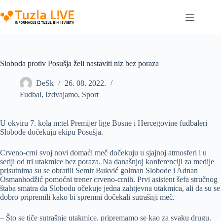
Skip
to
content
Sloboda protiv Posušja želi nastaviti niz bez poraza
DeSk
26. 08. 2022.
Fudbal
,
Izdvajamo
,
Sport
U okviru 7. kola m:tel Premijer lige Bosne i Hercegovine fudbaleri
Slobode dočekuju ekipu Posušja.
Crveno-crni svoj novi domaći meč dočekuju u sjajnoj atmosferi i u
seriji od tri utakmice bez poraza. Na današnjoj konferenciji za medije
prisutnima su se obratili Semir Bukvić golman Slobode i Adnan
Osmanhodžić pomoćni trener crveno-crnih. Prvi asistent šefa stručnog
štaba smatra da Slobodu očekuje jedna zahtjevna utakmica, ali da su se
dobro pripremili kako bi spremni dočekali sutrašnji meč.
– Što se tiče sutrašnje utakmice, pripremamo se kao za svaku drugu.