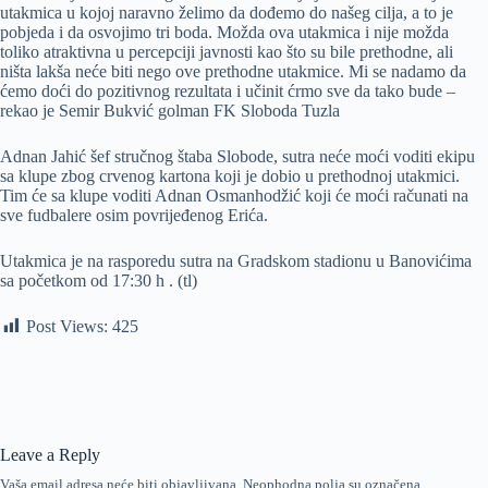
utakmica u kojoj naravno želimo da dođemo do našeg cilja, a to je
pobjeda i da osvojimo tri boda. Možda ova utakmica i nije možda
toliko atraktivna u percepciji javnosti kao što su bile prethodne, ali
ništa lakša neće biti nego ove prethodne utakmice. Mi se nadamo da
ćemo doći do pozitivnog rezultata i učinit ćrmo sve da tako bude –
rekao je Semir Bukvić golman FK Sloboda Tuzla
Adnan Jahić šef stručnog štaba Slobode, sutra neće moći voditi ekipu
sa klupe zbog crvenog kartona koji je dobio u prethodnoj utakmici.
Tim će sa klupe voditi Adnan Osmanhodžić koji će moći računati na
sve fudbalere osim povrijeđenog Erića.
Utakmica je na rasporedu sutra na Gradskom stadionu u Banovićima
sa početkom od 17:30 h . (tl)
Post Views:
425
Leave a Reply
Vaša email adresa neće biti objavljivana.
Neophodna polja su označena