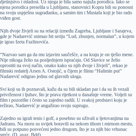
djetinjstvo i mladost. Uz njega je bila samo najuža porodica. Iako se
njena porodica preselila u Ljubljanu, stanovnici Kopra bili su ponosni
na svoju uspješnu sugrađanku, a samim tim i Mustafa koji je bio rado
viđen gost.
Njih dvoje živjeli su na relaciji između Zagreba, Ljubljane i Sarajeva,
gde je Nadarević snimao hit seriju “Lud, zbunjen, normalan”, u kojem
je igrao Izeta Fazlinovića.
“Nazvao sam ga da mu izjavim saučešće, a na kraju je on tješio mene.
Nije nikoga želio na posljednjem ispraćaju. Od Slavice se želio
oprostiti na svoj način, onako kako su njih dvoje i živjeli”, rekao je
filmski redatelj Arsen A. Ostojić, u čijem je filmu “Halimin put”
Nadarević odigrao jednu od glavnih uloga.
Svi koji su ih poznavali, kažu da su bili skladan par i da su ih vezali
privrženost i ljubav, što je prava rijetkost u današnje vreme. Voljeli su
film i pozorište i često su zajedno radili. U svakoj predstavi koju je
režirao, Nadarević je angažirao svoju suprugu.
Zajedno su igrali tenis i golf, a posebno su uživali u ljetovanjima na
Jadranu. Na moru su uvijek boravili na nekom tihom i mirnom mestu,
bili su potpuno posvećeni jedno drugom, što je za njih bio vrhunac
sreće. (D. avaz, Bdd)