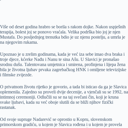
Više od deset godina hrabro se borila s rakom dojke. Nakon uspješnih
terapija, bolest joj se ponovo vraćala. Velika podrška bio joj je njen
Mustafa. Do posljednjeg trenutka bdio je uz njenu postelju, a umrla je
na njegovim rukama.
Upoznao je u zrelim godinama, kada je već iza sebe imao dva braka i
troje djece, kćerke Nađu i Nanu te sina Ašu. U Slavici je pronašao
srodnu dušu. Talentovana umjetnica i smirena, profinjena i lijepa žena
bila je životna ljubav prvaka zagrebačkog HNK i omiljene televizijske
i filmske zvijezde.
O privatnom životu rijetko je govorio, a tada bi isticao da ga je Slavica
oplemenila. Zajedno su proveli dvije decenije, a vjenčali su se 1992, na
intimnoj ceremoniji. Odlučili su se na taj svečani čin, koji je kruna
svake ljubavi, kada su već oboje slutili da se bliži njihov fizički
rastanak.
Od svoje supruge Nadarević se oprostio u Kopru, slovenskom
primorskom gradiću, u kojem je Slavica rođena i u kojem je provela