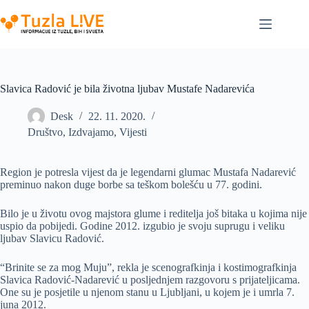
Skip
to
content
Slavica Radović je bila životna ljubav Mustafe Nadarevića
Desk
22. 11. 2020.
Društvo
,
Izdvajamo
,
Vijesti
Region je potresla vijest da je legendarni glumac Mustafa Nadarević
preminuo nakon duge borbe sa teškom bolešću u 77. godini.
Bilo je u životu ovog majstora glume i reditelja još bitaka u kojima nije
uspio da pobijedi. Godine 2012. izgubio je svoju suprugu i veliku
ljubav Slavicu Radović.
“Brinite se za mog Muju”, rekla je scenografkinja i kostimografkinja
Slavica Radović-Nadarević u posljednjem razgovoru s prijateljicama.
One su je posjetile u njenom stanu u Ljubljani, u kojem je i umrla 7.
juna 2012.