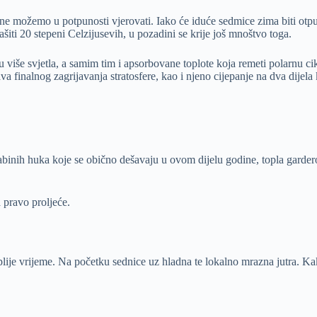
e možemo u potpunosti vjerovati. Iako će iduće sedmice zima biti otpuh
iti 20 stepeni Celzijusevih, u pozadini se krije još mnoštvo toga.
ju više svjetla, a samim tim i apsorbovane toplote koja remeti polarnu 
va finalnog zagrijavanja stratosfere, kao i njeno cijepanje na dva dijela
 babinih huka koje se obično dešavaju u ovom dijelu godine, topla garde
 pravo proljeće.
ije vrijeme. Na početku sednice uz hladna te lokalno mrazna jutra. Kak