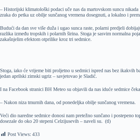
– Historijski klimatološki podaci uče nas da martovskom suncu nikada n
zraka do petka uz obilje sunčanog vremena dosegnuti, a lokalno i premaš
Budući da dan sve više duža i ugao sunca raste, polarni predjeli dobija
razlika između tropskih i polarnih širina. Stoga je sasvim normalna poja
zakašnjelim efektom otprilike kroz tri sedmice.
Stoga, iako će vrijeme biti proljetno u sedmici ispred nas bez ikakvih
jedan aprilski zimski ugriz – savjetovao je Sladić.
I na Facebook stranici BH Meteo su objavili da nas iduće sedmice čeka
– Nakon niza tmurnih dana, od ponedeljka obilje sunčanog vremena.
Veći dio naredne sedmice donosi nam pretežno sunčano i postepeno topl
dosezale do oko 20 stepeni Celzijusevih – naveli su. (tl)
Post Views:
433