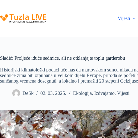
Skip
to
content
Vijesti
Sladić: Proljeće iduće sedmice, ali ne otklanjajte toplu garderobu
Historijski klimatološki podaci uče nas da martovskom suncu nikada n
sedmice zima biti otpuhana u velikom dijelu Evrope, priroda se početi b
sunčanog vremena dosegnuti, a lokalno i premašiti 20 stepeni Celzijus
DeSk
02. 03. 2025.
Ekologija
,
Izdvajamo
,
Vijesti