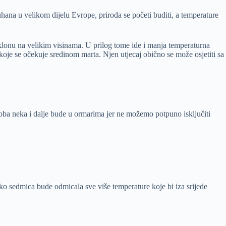
ana u velikom dijelu Evrope, priroda se početi buditi, a temperature
ciklonu na velikim visinama. U prilog tome ide i manja temperaturna
 koje se očekuje sredinom marta. Njen utjecaj obično se može osjetiti sa
roba neka i dalje bude u ormarima jer ne možemo potpuno isključiti
o sedmica bude odmicala sve više temperature koje bi iza srijede