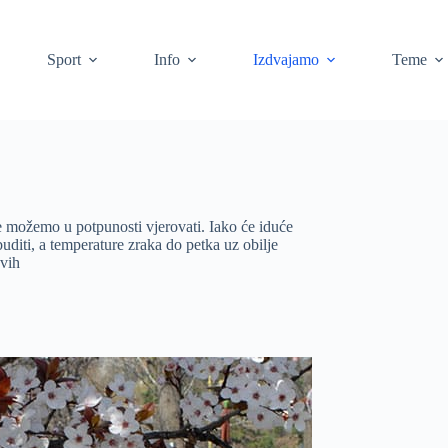
Sport
Info
Izdvajamo
Teme
e možemo u potpunosti vjerovati. Iako će iduće
uditi, a temperature zraka do petka uz obilje
evih