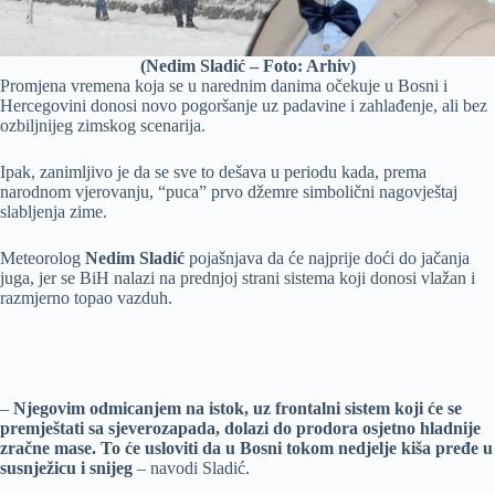
(Nedim Sladić – Foto: Arhiv)
Promjena vremena koja se u narednim danima očekuje u Bosni i
Hercegovini donosi novo pogoršanje uz padavine i zahlađenje, ali bez
ozbiljnijeg zimskog scenarija.
Ipak, zanimljivo je da se sve to dešava u periodu kada, prema
narodnom vjerovanju, “puca” prvo džemre simbolični nagovještaj
slabljenja zime.
Meteorolog
Nedim Sladić
pojašnjava da će najprije doći do jačanja
juga, jer se BiH nalazi na prednjoj strani sistema koji donosi vlažan i
razmjerno topao vazduh.
–
Njegovim odmicanjem na istok, uz frontalni sistem koji će se
premještati sa sjeverozapada, dolazi do prodora osjetno hladnije
zračne mase. To će usloviti da u Bosni tokom nedjelje kiša pređe u
susnježicu i snijeg
– navodi Sladić.