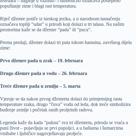
februara – najprije u vazduh– i simbolično označava postepeno
popuštanje zime i blagi rast temperatura.
Riječ džemre potiče iz turskog jezika, a u narodnom tumačenju
označava topliji “udar” u prirodi koji dolazi u tri talasa. Na našim
prostorima kaže se da džemre “pada” ili “puca”.
Prema predaji, džemre dolazi tri puta tokom hamsina, završnog dijela
zime:
Prvo džemre pada u zrak – 19. februara
Drugo džemre pada u vodu – 26. februara
Treće džemre pada u zemlju – 5. marta
Vjeruje se da nakon prvog džemreta dolazi do primjetnijeg rasta
temperature zraka, drugo “čuva” vodu od leda, dok treće simbolizira
buđenje zemlje i početak ranih proljetnih radova.
Legenda kaže da kada “puknu” sva tri džemreta, priroda se vraća u
puni život – pojavljuju se prvi pupoljci, a u baštama i šumarcima
visibabe i ljubičice nagovještavaju proljeće.