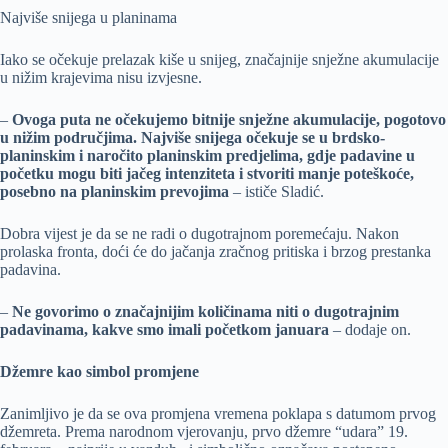
Najviše snijega u planinama
Iako se očekuje prelazak kiše u snijeg, značajnije snježne akumulacije
u nižim krajevima nisu izvjesne.
–
Ovoga puta ne očekujemo bitnije snježne akumulacije, pogotovo
u nižim područjima. Najviše snijega očekuje se u brdsko-
planinskim i naročito planinskim predjelima, gdje padavine u
početku mogu biti jačeg intenziteta i stvoriti manje poteškoće,
posebno na planinskim prevojima
– ističe Sladić.
Dobra vijest je da se ne radi o dugotrajnom poremećaju. Nakon
prolaska fronta, doći će do jačanja zračnog pritiska i brzog prestanka
padavina.
–
Ne govorimo o značajnijim količinama niti o dugotrajnim
padavinama, kakve smo imali početkom januara
– dodaje on.
Džemre kao simbol promjene
Zanimljivo je da se ova promjena vremena poklapa s datumom prvog
džemreta. Prema narodnom vjerovanju, prvo džemre “udara” 19.