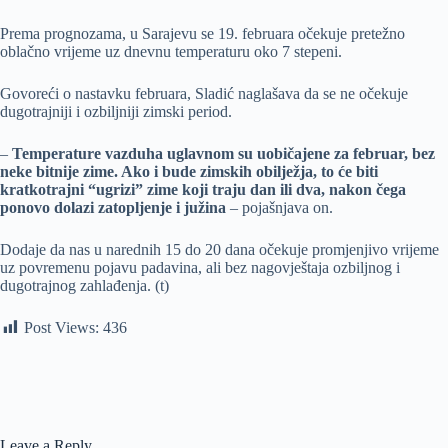
Prema prognozama, u Sarajevu se 19. februara očekuje pretežno
oblačno vrijeme uz dnevnu temperaturu oko 7 stepeni.
Govoreći o nastavku februara, Sladić naglašava da se ne očekuje
dugotrajniji i ozbiljniji zimski period.
–
Temperature vazduha uglavnom su uobičajene za februar, bez
neke bitnije zime. Ako i bude zimskih obilježja, to će biti
kratkotrajni “ugrizi” zime koji traju dan ili dva, nakon čega
ponovo dolazi zatopljenje i južina
– pojašnjava on.
Dodaje da nas u narednih 15 do 20 dana očekuje promjenjivo vrijeme
uz povremenu pojavu padavina, ali bez nagovještaja ozbiljnog i
dugotrajnog zahlađenja. (t)
Post Views:
436
Leave a Reply