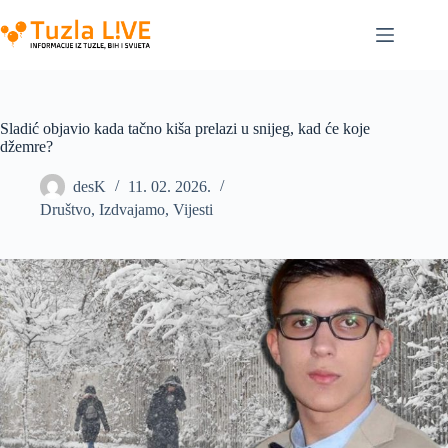
Skip
to
content
Sladić objavio kada tačno kiša prelazi u snijeg, kad će koje
džemre?
desK
11. 02. 2026.
Društvo
,
Izdvajamo
,
Vijesti