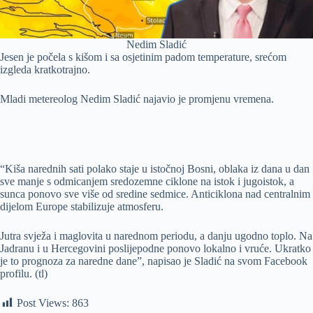
Nedim Sladić
Jesen je počela s kišom i sa osjetinim padom temperature, srećom
izgleda kratkotrajno.
Mladi metereolog Nedim Sladić najavio je promjenu vremena.
“Kiša narednih sati polako staje u istočnoj Bosni, oblaka iz dana u dan
sve manje s odmicanjem sredozemne ciklone na istok i jugoistok, a
sunca ponovo sve više od sredine sedmice. Anticiklona nad centralnim
dijelom Europe stabilizuje atmosferu.
Jutra svježa i maglovita u narednom periodu, a danju ugodno toplo. Na
Jadranu i u Hercegovini poslijepodne ponovo lokalno i vruće. Ukratko
je to prognoza za naredne dane”, napisao je Sladić na svom Facebook
profilu. (tl)
Post Views:
863