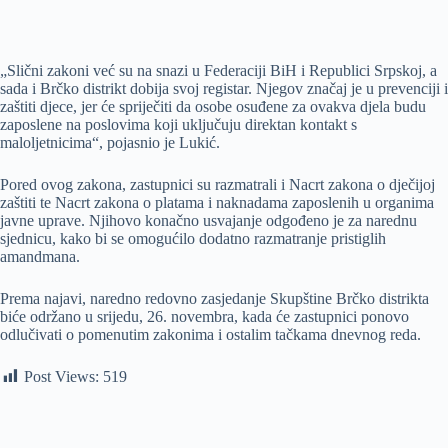
„Slični zakoni već su na snazi u Federaciji BiH i Republici Srpskoj, a
sada i Brčko distrikt dobija svoj registar. Njegov značaj je u prevenciji i
zaštiti djece, jer će spriječiti da osobe osuđene za ovakva djela budu
zaposlene na poslovima koji uključuju direktan kontakt s
maloljetnicima“, pojasnio je Lukić.
Pored ovog zakona, zastupnici su razmatrali i Nacrt zakona o dječijoj
zaštiti te Nacrt zakona o platama i naknadama zaposlenih u organima
javne uprave. Njihovo konačno usvajanje odgođeno je za narednu
sjednicu, kako bi se omogućilo dodatno razmatranje pristiglih
amandmana.
Prema najavi, naredno redovno zasjedanje Skupštine Brčko distrikta
biće održano u srijedu, 26. novembra, kada će zastupnici ponovo
odlučivati o pomenutim zakonima i ostalim tačkama dnevnog reda.
Post Views:
519