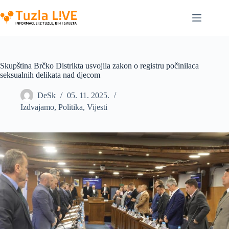
Skip
to
content
Skupština Brčko Distrikta usvojila zakon o registru počinilaca
seksualnih delikata nad djecom
DeSk
05. 11. 2025.
Izdvajamo
,
Politika
,
Vijesti