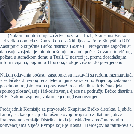
(Nakon minute šutnje za žrtve požara u Tuzli, Skupština Brčko
distrikta donijela važan zakon o zaštiti djece – Foto: Skupština BD)
Zastupnici Skupštine Brčko distrikta Bosne i Hercegovine započeli su
današnje zasjedanje minutom šutnje, odajući počast žrtvama tragičnog
požara u staračkom domu u Tuzli. U nesreći je, prema dosadašnjim
informacijama, poginulo 11 osoba, dok je više od 30 povrijeđeno.
Nakon odavanja počasti, zastupnici su nastavili sa radom, razmatrajući
više tačaka dnevnog reda. Među njima se izdvojio Prijedlog zakona o
posebnom registru osoba pravosnažno osuđenih za krivična djela
spolnog zlostavljanja i iskorištavanja djece na području Brčko distrikta
BiH. Nakon rasprave, zakon je jednoglasno usvojen.
Predsjednik Komisije za pravosuđe Skupštine Brčko distrikta, Ljubiša
Lukić, istakao je da je donošenje ovog propisa rezultat inicijative
Pravosudne komisije Distrikta, te da je usklađen s međunarodnim
konvencijama Vijeća Evrope koje je Bosna i Hercegovina ratifikovala.