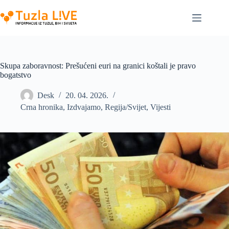
Skip
to
content
Skupa zaboravnost: Prešućeni euri na granici koštali je pravo
bogatstvo
Desk
20. 04. 2026.
Crna hronika
,
Izdvajamo
,
Regija/Svijet
,
Vijesti