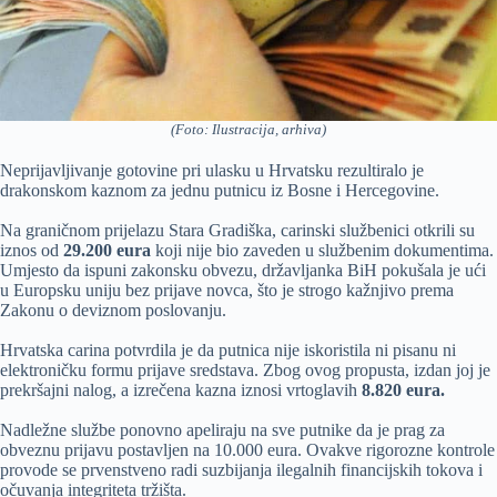
(Foto: Ilustracija, arhiva)
Neprijavljivanje gotovine pri ulasku u Hrvatsku rezultiralo je
drakonskom kaznom za jednu putnicu iz Bosne i Hercegovine.
Na graničnom prijelazu Stara Gradiška, carinski službenici otkrili su
iznos od
29.200 eura
koji nije bio zaveden u službenim dokumentima.
Umjesto da ispuni zakonsku obvezu, državljanka BiH pokušala je ući
u Europsku uniju bez prijave novca, što je strogo kažnjivo prema
Zakonu o deviznom poslovanju.
Hrvatska carina potvrdila je da putnica nije iskoristila ni pisanu ni
elektroničku formu prijave sredstava. Zbog ovog propusta, izdan joj je
prekršajni nalog, a izrečena kazna iznosi vrtoglavih
8.820 eura.
Nadležne službe ponovno apeliraju na sve putnike da je prag za
obveznu prijavu postavljen na 10.000 eura. Ovakve rigorozne kontrole
provode se prvenstveno radi suzbijanja ilegalnih financijskih tokova i
očuvanja integriteta tržišta.