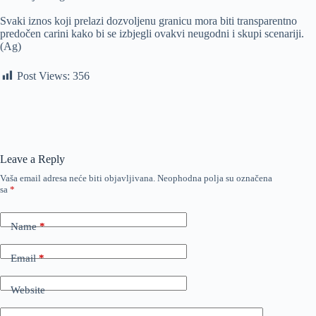
Svaki iznos koji prelazi dozvoljenu granicu mora biti transparentno
predočen carini kako bi se izbjegli ovakvi neugodni i skupi scenariji.
(Ag)
Post Views:
356
Leave a Reply
Vaša email adresa neće biti objavljivana.
Neophodna polja su označena
sa
*
Name
*
Email
*
Website