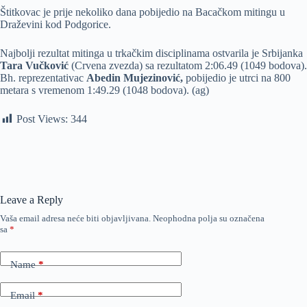
Štitkovac je prije nekoliko dana pobijedio na Bacačkom mitingu u
Draževini kod Podgorice.
Najbolji rezultat mitinga u trkačkim disciplinama ostvarila je Srbijanka
Tara Vučković
(Crvena zvezda) sa rezultatom 2:06.49 (1049 bodova).
Bh. reprezentativac
Abedin Mujezinović,
pobijedio je utrci na 800
metara s vremenom 1:49.29 (1048 bodova). (ag)
Post Views:
344
Leave a Reply
Vaša email adresa neće biti objavljivana.
Neophodna polja su označena
sa
*
Name
*
Email
*