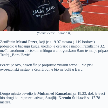
(Mesud Pezer – Foto: AM)
Zeničanin
Mesud Pezer
, koji je s 19.97 metara (1119 bodova)
pobijedio u bacanju kugle, ujedno je ostvario i najbolji rezultat na 32.
međunarodnom atletskom mitingu u crnogorskom Baru te mu je pripao
Trofej „Boro Ičević“.
Pezeru je ovo, nakon što je propustio zimsku sezonu, bio prvi
ovosezonski nastup, a četvrti put je bio najbolji u Baru.
Drugo mjesto osvojio je
Muhamed Ramadani
sa 19.23, dok je treći
bio drugi bh. reprezentativac, Sarajlija
Nermin Štitković
sa 17.78
metara.