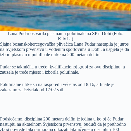
Lana Pudar ostvarila plasman u polufinale na SP u Dohi (Foto:
Klix.ba)
Sjajna bosanskohercegovačka plivačica Lana Pudar nastupila je jutros
na Svjetskom prvenstvu u vodenim sportovima u Dohi, a uspjela je da
izbori plasman u polufinale utrke na 200 metara delfin.
Pudar se takmičila u trećoj kvalifikacionoj grupi za ovu disciplinu, a
zauzela je treće mjesto i izborila polufinale.
Polufinalne utrke su na rasporedu večeras od 18:16, a finale je
zakazano za četvrtak od 17:02 sati.
Podsjećamo, disciplina 200 metara delfin je jedina u kojoj će Pudar
nastupiti na aktuelnom Svjetskom prvenstvu, budući da je prethodno
zbog povrede bila primorana otkazati takmičenje u disciplini 100