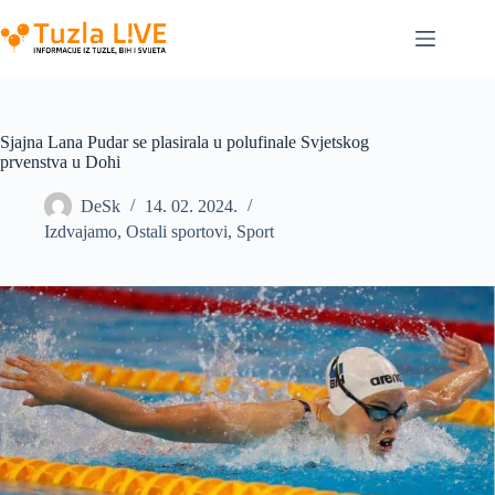
Skip
to
content
Sjajna Lana Pudar se plasirala u polufinale Svjetskog
prvenstva u Dohi
DeSk
14. 02. 2024.
Izdvajamo
,
Ostali sportovi
,
Sport