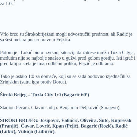
za 1:0.
Vrlo brzo su Širokobriježani mogli udvostručiti prednost, ali Radić je
sa šest metara pucao pravo u Fejzića.
Potom je i Lukić bio u izvrsnoj situaciji da zatrese mrežu Tuzla Cityja,
međutim nije se najbolje snašao u gužvi pred golom gostiju. Isti igrač i
pred kraj susreta je imao odličnu priliku, Fejzić je odbranio.
Tako je ostalo 1:0 za domaće, koji su se sada bodovno izjednačili sa
Zrinjskim (sutra igra protiv Borca).
Široki Brijeg – Tuzla City 1:0 (Bagarić 60’)
Stadion Pecara. Glavni sudija: Benjamin Deljković (Sarajevo).
ŠIROKI BRIJEG: Josipović, Valinčić, Oliveira, Šuto, Kuprešak
(Pranjić), Ćavar, Lovrić, Kpan (Pejić), Bagarić (Rozić), Radić
(Lukić), Vukoja (Luburić).