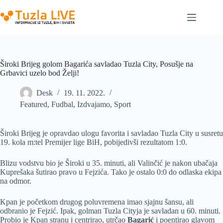
Skip
to
content
Široki Brijeg golom Bagarića savladao Tuzla City, Posušje na
Grbavici uzelo bod Želji!
Desk
19. 11. 2022.
Featured
,
Fudbal
,
Izdvajamo
,
Sport
Široki Brijeg je opravdao ulogu favorita i savladao Tuzla City u susretu
19. kola m:tel Premijer lige BiH, pobijedivši rezultatom 1:0.
Blizu vodstvu bio je Široki u 35. minuti, ali Valinčić je nakon ubačaja
Kuprešaka šutirao pravo u Fejzića. Tako je ostalo 0:0 do odlaska ekipa
na odmor.
Kpan je početkom drugog poluvremena imao sjajnu šansu, ali
odbranio je Fejzić. Ipak, golman Tuzla Cityja je savladan u 60. minuti.
Probio je Kpan stranu i centrirao, utrčao
Bagarić
i poentirao glavom