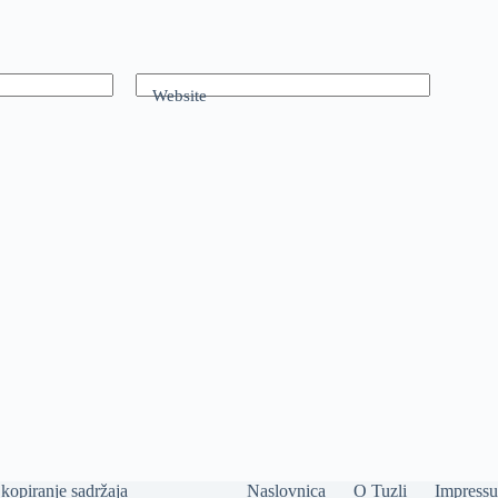
Website
kopiranje sadržaja
Naslovnica
O Tuzli
Impress