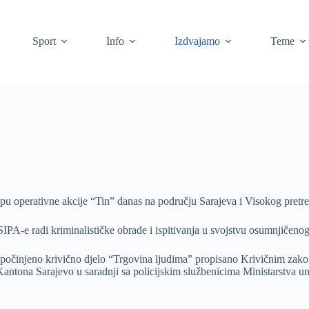
Sport
Info
Izdvajamo
Teme
lopu operativne akcije “Tin” danas na području Sarajeva i Visokog pretres
SIPA-e radi kriminalističke obrade i ispitivanja u svojstvu osumnjičenog
počinjeno krivično djelo “Trgovina ljudima” propisano Krivičnim zako
ntona Sarajevo u saradnji sa policijskim službenicima Ministarstva u