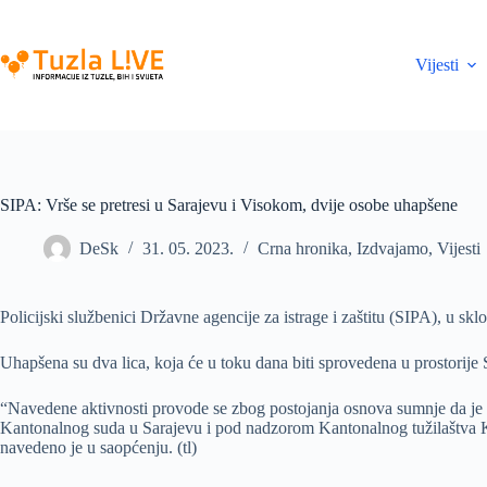
Skip
to
content
Vijesti
SIPA: Vrše se pretresi u Sarajevu i Visokom, dvije osobe uhapšene
DeSk
31. 05. 2023.
Crna hronika
,
Izdvajamo
,
Vijesti
Policijski službenici Državne agencije za istrage i zaštitu (SIPA), u sk
Uhapšena su dva lica, koja će u toku dana biti sprovedena u prostorije 
“Navedene aktivnosti provode se zbog postojanja osnova sumnje da je 
Kantonalnog suda u Sarajevu i pod nadzorom Kantonalnog tužilaštva Ka
navedeno je u saopćenju. (tl)