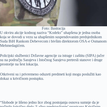
Foto: Ilustracija
U okviru akcije kodnog naziva “Kodeks” uhapšena je jedna osoba
koja se dovodi u vezu sa uhapšenim suspendovanim predsjednikom
Suda BiH Rankom Debevecom i bivšim direktorom OSA-e Osmanom
Mehmedagićem.
Policijski službenici Državne agencije za istrage i zaštitu (SIPA) jučer
su na području Sarajeva i Istočnog Sarajeva pretresli stanove i druge
prostorije na šest lokacija.
Otkriveni su i privremeno oduzeti predmeti koji mogu poslužiti kao
dokaz u krivičnom postupku.
“Slobode je lišeno jedno lice zbog postojanja osnova sumnje da je
počinilo krivično djelo ‘Lažno predstavljanje’ propisano Krivičnim