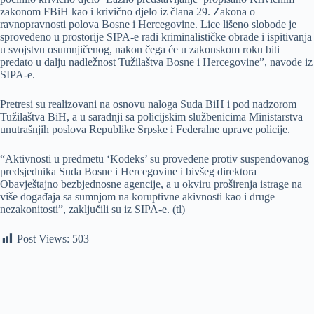
zakonom FBiH kao i krivično djelo iz člana 29. Zakona o
ravnopravnosti polova Bosne i Hercegovine. Lice lišeno slobode je
sprovedeno u prostorije SIPA-e radi kriminalističke obrade i ispitivanja
u svojstvu osumnjičenog, nakon čega će u zakonskom roku biti
predato u dalju nadležnost Tužilaštva Bosne i Hercegovine”, navode iz
SIPA-e.
Pretresi su realizovani na osnovu naloga Suda BiH i pod nadzorom
Tužilaštva BiH, a u saradnji sa policijskim službenicima Ministarstva
unutrašnjih poslova Republike Srpske i Federalne uprave policije.
“Aktivnosti u predmetu ‘Kodeks’ su provedene protiv suspendovanog
predsjednika Suda Bosne i Hercegovine i bivšeg direktora
Obavještajno bezbjednosne agencije, a u okviru proširenja istrage na
više događaja sa sumnjom na koruptivne akivnosti kao i druge
nezakonitosti”, zaključili su iz SIPA-e. (tl)
Post Views:
503