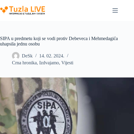
Skip
to
content
SIPA u predmetu koji se vodi protiv Debeveca i Mehmedagića
uhapsila jednu osobu
DeSk
14. 02. 2024.
Crna hronika
,
Izdvajamo
,
Vijesti