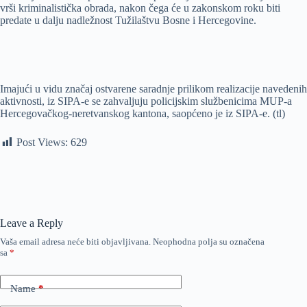
vrši kriminalistička obrada, nakon čega će u zakonskom roku biti
predate u dalju nadležnost Tužilaštvu Bosne i Hercegovine.
Imajući u vidu značaj ostvarene saradnje prilikom realizacije navedenih
aktivnosti, iz SIPA-e se zahvaljuju policijskim službenicima MUP-a
Hercegovačkog-neretvanskog kantona, saopćeno je iz SIPA-e. (tl)
Post Views:
629
Leave a Reply
Vaša email adresa neće biti objavljivana.
Neophodna polja su označena
sa
*
Name
*