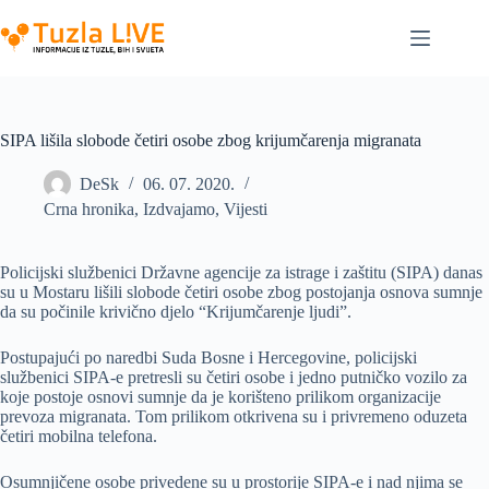
Skip
to
content
SIPA lišila slobode četiri osobe zbog krijumčarenja migranata
DeSk
06. 07. 2020.
Crna hronika
,
Izdvajamo
,
Vijesti
Policijski službenici Državne agencije za istrage i zaštitu (SIPA) danas
su u Mostaru lišili slobode četiri osobe zbog postojanja osnova sumnje
da su počinile krivično djelo “Krijumčarenje ljudi”.
Postupajući po naredbi Suda Bosne i Hercegovine, policijski
službenici SIPA-e pretresli su četiri osobe i jedno putničko vozilo za
koje postoje osnovi sumnje da je korišteno prilikom organizacije
prevoza migranata. Tom prilikom otkrivena su i privremeno oduzeta
četiri mobilna telefona.
Osumnjičene osobe privedene su u prostorije SIPA-e i nad njima se