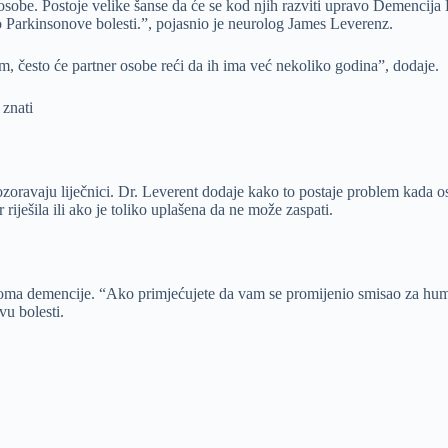
be. Postoje velike šanse da će se kod njih razviti upravo Demencija Le
 do Parkinsonove bolesti.”, pojasnio je neurolog James Leverenz.
, često će partner osobe reći da ih ima već nekoliko godina”, dodaje.
 znati
ozoravaju liječnici. Dr. Leverent dodaje kako to postaje problem kada o
 riješila ili ako je toliko uplašena da ne može zaspati.
ma demencije. “Ako primjećujete da vam se promijenio smisao za humor u
vu bolesti.