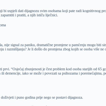
i bi uspjeli dati dijagnozu svim osobama koji pate radi kognitivnog pr
amtiti i pratiti, a njih ističu liječnici.
toma
la, nije signal za paniku, dramatične promjene u pamćenju mogu biti s
nju i razmišljanju? Je li došlo do promjena zbog kojih se osoba više ne
 prvi. “Osjećaj zbunjenosti je čest problem kod osoba starijih od 65 go
ja ili demencije, iako se može i povezati sa psihozama i poremećajima, p
oživjeti i puno godina prije nego se postavi dijagnoza.