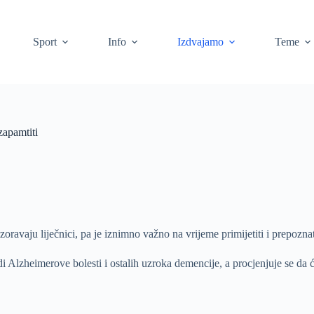
Sport
Info
Izdvajamo
Teme
zapamtiti
zoravaju liječnici, pa je iznimno važno na vrijeme primijetiti i prepozn
di Alzheimerove bolesti i ostalih uzroka demencije, a procjenjuje se da 