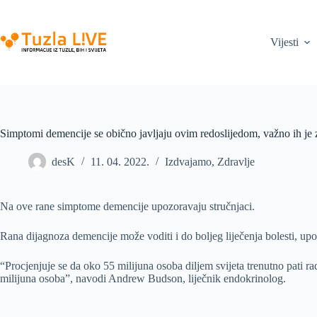
Skip
to
content
Vijesti
Simptomi demencije se obično javljaju ovim redoslijedom, važno ih je 
desK
11. 04. 2022.
Izdvajamo
,
Zdravlje
Na ove rane simptome demencije upozoravaju stručnjaci.
Rana dijagnoza demencije može voditi i do boljeg liječenja bolesti, upo
“Procjenjuje se da oko 55 milijuna osoba diljem svijeta trenutno pati ra
milijuna osoba”, navodi Andrew Budson, liječnik endokrinolog.