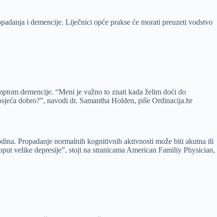
opadanja i demencije. Liječnici opće prakse će morati preuzeti vodstvo
imptom demencije. “Meni je važno to znati kada želim doći do
 osjeća dobro?”, navodi dr. Samantha Holden, piše Ordinacija.hr
dina. Propadanje normalnih kognitivnih aktivnosti može biti akutna ili
oput velike depresije”, stoji na stranicama American Familiy Physician,