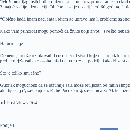
“Možemo dijagnosticirati probleme sa snom kroz promatranje sna kod oso
3. najučestalijoj demenciji. Obično nastaje u starijih od 60 godina, ili
“Obično kada imam pacijenta i pitam ga upravo ima li probleme sa snom
Kako vam psiholozi mogu pomoći da živite bolji život – sve što trebate
Halucinacije
Demencija može uzrokovati da osoba vidi stvari koje nisu u blizini, up
problem rješavati ako osoba misli da mora zvati policiju kako bi se stvar
Što je toliko smiješno?
Gubitak mogućnosti da se razumije šala može biti jedan od ranih simpto
ali i liječenja”, savjetuje dr. Katie Pucekering, savjetnica za Alzheimero
Post Views:
564
Podijeli