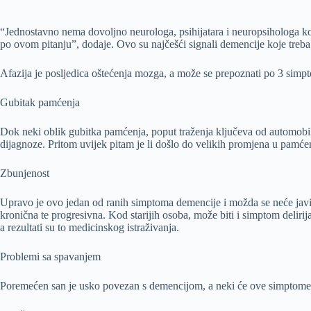
“Jednostavno nema dovoljno neurologa, psihijatara i neuropsihologa koj
po ovom pitanju”, dodaje. Ovo su najčešći signali demencije koje treba zap
Afazija je posljedica oštećenja mozga, a može se prepoznati po 3 simp
Gubitak pamćenja
Dok neki oblik gubitka pamćenja, poput traženja ključeva od automobi
dijagnoze. Pritom uvijek pitam je li došlo do velikih promjena u pamće
Zbunjenost
Upravo je ovo jedan od ranih simptoma demencije i možda se neće javiti
kronična te progresivna. Kod starijih osoba, može biti i simptom deliri
a rezultati su to medicinskog istraživanja.
Problemi sa spavanjem
Poremećen san je usko povezan s demencijom, a neki će ove simptome d