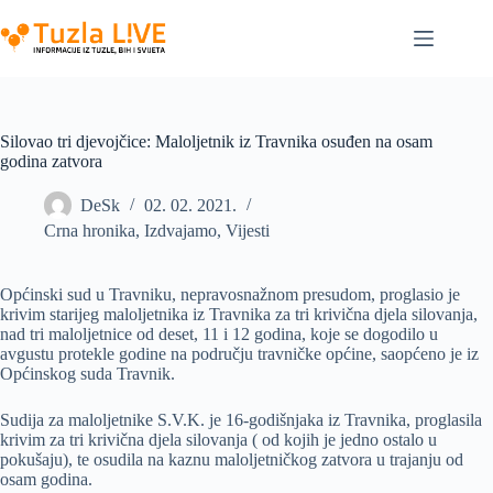
Skip
to
content
Silovao tri djevojčice: Maloljetnik iz Travnika osuđen na osam
godina zatvora
DeSk
02. 02. 2021.
Crna hronika
,
Izdvajamo
,
Vijesti
Općinski sud u Travniku, nepravosnažnom presudom, proglasio je
krivim starijeg maloljetnika iz Travnika za tri krivična djela silovanja,
nad tri maloljetnice od deset, 11 i 12 godina, koje se dogodilo u
avgustu protekle godine na području travničke općine, saopćeno je iz
Općinskog suda Travnik.
Sudija za maloljetnike S.V.K. je 16-godišnjaka iz Travnika, proglasila
krivim za tri krivična djela silovanja ( od kojih je jedno ostalo u
pokušaju), te osudila na kaznu maloljetničkog zatvora u trajanju od
osam godina.