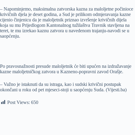
– Napominjemo, maksimalna zatvorska kazna za maloljetne počinioce
krivičnih djela je deset godina, a Sud je prilikom odmjeravanja kazne
cijenio činjenicu da je maloljetnik priznao izvršenje krivičnih dijela
koja su mu Prijedlogom Kantonalnog tužilaštva Travnik stavljena na
teret, te mu izrekao kaznu zatvora u navedenom trajanju-navodi se u
saopćenju.
Po pravosnažnosti presude maloljetnik će biti upućen na izdražavanje
kazne maloljetničkog zatvora u Kazneno-popravni zavod Orašje.
– Važno je istaknuti da su istraga, kao i sudski krivični postupak
okončani u roku od pet mjeseci-stoji u saopćenju Suda. (Vijesti.ba)
Post Views:
650