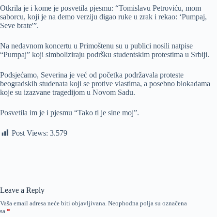
Otkrila je i kome je posvetila pjesmu: “Tomislavu Petroviću, mom
saborcu, koji je na demo verziju digao ruke u zrak i rekao: ‘Pumpaj,
Seve brate'”.
Na nedavnom koncertu u Primoštenu su u publici nosili natpise
“Pumpaj” koji simboliziraju podršku studentskim protestima u Srbiji.
Podsjećamo, Severina je već od početka podržavala proteste
beogradskih studenata koji se protive vlastima, a posebno blokadama
koje su izazvane tragedijom u Novom Sadu.
Posvetila im je i pjesmu “Tako ti je sine moj”.
Post Views:
3.579
Leave a Reply
Vaša email adresa neće biti objavljivana.
Neophodna polja su označena
sa
*