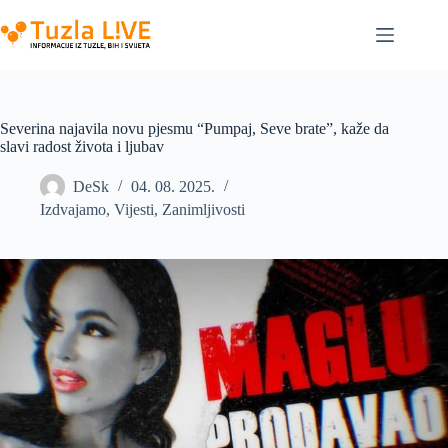
Skip
to
content
Severina najavila novu pjesmu “Pumpaj, Seve brate”, kaže da
slavi radost života i ljubav
DeSk
04. 08. 2025.
Izdvajamo
,
Vijesti
,
Zanimljivosti