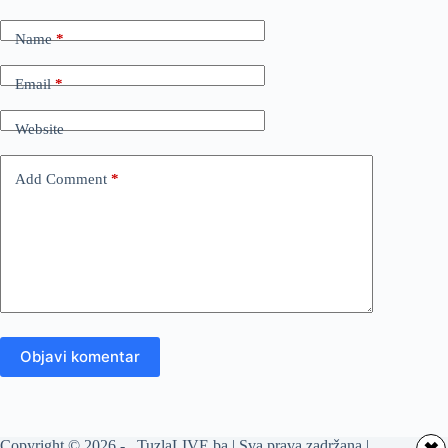
Name
*
Email
*
Website
Add Comment
*
Objavi komentar
Copyright © 2026 - TuzlaLIVE.ba | Sva prava zadržana |