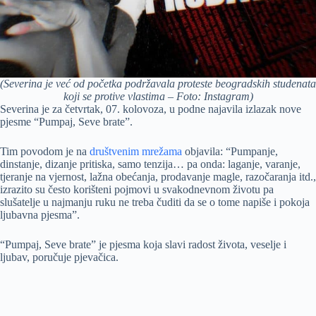
(Severina je već od početka podržavala proteste beogradskih studenata
koji se protive vlastima – Foto: Instagram)
Severina je za četvrtak, 07. kolovoza, u podne najavila izlazak nove
pjesme “Pumpaj, Seve brate”.
Tim povodom je na
društvenim mrežama
objavila: “Pumpanje,
dinstanje, dizanje pritiska, samo tenzija… pa onda: laganje, varanje,
tjeranje na vjernost, lažna obećanja, prodavanje magle, razočaranja itd.,
izrazito su često korišteni pojmovi u svakodnevnom životu pa
slušatelje u najmanju ruku ne treba čuditi da se o tome napiše i pokoja
ljubavna pjesma”.
“Pumpaj, Seve brate” je pjesma koja slavi radost života, veselje i
ljubav, poručuje pjevačica.