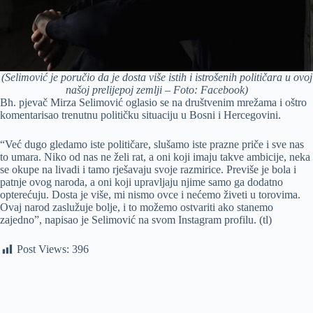
(Selimović je poručio da je dosta više istih i istrošenih političara u ovoj
našoj prelijepoj zemlji – Foto: Facebook)
Bh. pjevač Mirza Selimović oglasio se na društvenim mrežama i oštro
komentarisao trenutnu političku situaciju u Bosni i Hercegovini.
“Već dugo gledamo iste političare, slušamo iste prazne priče i sve nas
to umara. Niko od nas ne želi rat, a oni koji imaju takve ambicije, neka
se okupe na livadi i tamo rješavaju svoje razmirice. Previše je bola i
patnje ovog naroda, a oni koji upravljaju njime samo ga dodatno
opterećuju. Dosta je više, mi nismo ovce i nećemo živeti u torovima.
Ovaj narod zaslužuje bolje, i to možemo ostvariti ako stanemo
zajedno”, napisao je Selimović na svom Instagram profilu. (tl)
Post Views:
396