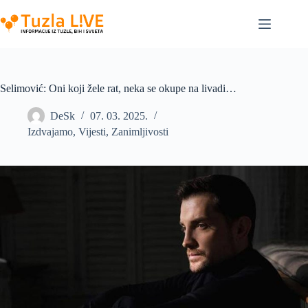
Skip
to
content
Selimović: Oni koji žele rat, neka se okupe na livadi…
DeSk
07. 03. 2025.
Izdvajamo
,
Vijesti
,
Zanimljivosti