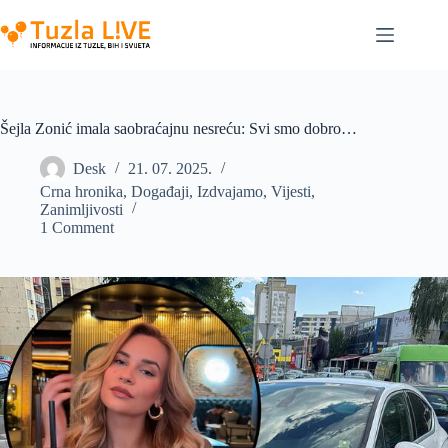
Skip
to
content
Šejla Zonić imala saobraćajnu nesreću: Svi smo dobro…
Desk
21. 07. 2025.
Crna hronika
,
Događaji
,
Izdvajamo
,
Vijesti
,
Zanimljivosti
1 Comment