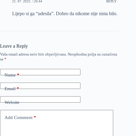
21. 07. 2025. / 20:44
REPLY
Lijepo si ga “udesila”. Dobro da nikome nije nista bilo.
Leave a Reply
Vaša email adresa neće biti objavljivana.
Neophodna polja su označena
sa
*
Name
*
Email
*
Website
Add Comment
*