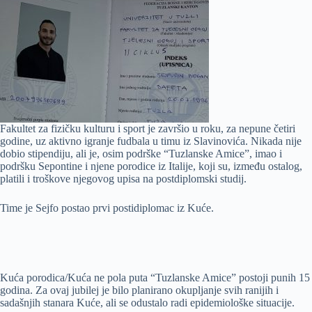
Fakultet za fizičku kulturu i sport je završio u roku, za nepune četiri
godine, uz aktivno igranje fudbala u timu iz Slavinovića. Nikada nije
dobio stipendiju, ali je, osim podrške “Tuzlanske Amice”, imao i
podršku Sepontine i njene porodice iz Italije, koji su, između ostalog,
platili i troškove njegovog upisa na postdiplomski studij.
Time je Sejfo postao prvi postidiplomac iz Kuće.
Kuća porodica/Kuća ne pola puta “Tuzlanske Amice” postoji punih 15
godina. Za ovaj jubilej je bilo planirano okupljanje svih ranijih i
sadašnjih stanara Kuće, ali se odustalo radi epidemiološke situacije.