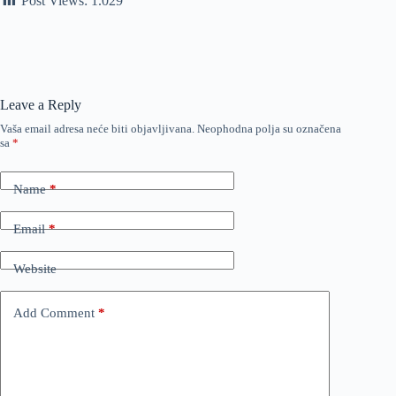
Post Views:
1.029
Leave a Reply
Vaša email adresa neće biti objavljivana.
Neophodna polja su označena
sa
*
Name
*
Email
*
Website
Add Comment
*