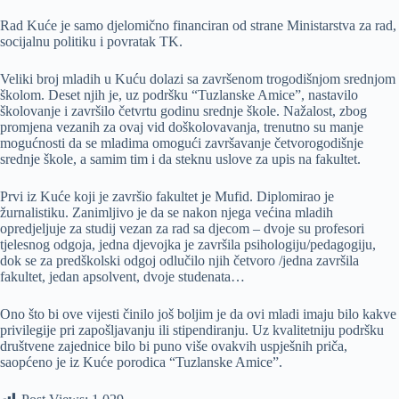
Rad Kuće je samo djelomično financiran od strane Ministarstva za rad,
socijalnu politiku i povratak TK.
Veliki broj mladih u Kuću dolazi sa završenom trogodišnjom srednjom
školom. Deset njih je, uz podršku “Tuzlanske Amice”, nastavilo
školovanje i završilo četvrtu godinu srednje škole. Nažalost, zbog
promjena vezanih za ovaj vid doškolovavanja, trenutno su manje
mogućnosti da se mladima omogući završavanje četvorogodišnje
srednje škole, a samim tim i da steknu uslove za upis na fakultet.
Prvi iz Kuće koji je završio fakultet je Mufid. Diplomirao je
žurnalistiku. Zanimljivo je da se nakon njega većina mladih
opredjeljuje za studij vezan za rad sa djecom – dvoje su profesori
tjelesnog odgoja, jedna djevojka je završila psihologiju/pedagogiju,
dok se za predškolski odgoj odlučilo njih četvoro /jedna završila
fakultet, jedan apsolvent, dvoje studenata…
Ono što bi ove vijesti činilo još boljim je da ovi mladi imaju bilo kakve
privilegije pri zapošljavanju ili stipendiranju. Uz kvalitetniju podršku
društvene zajednice bilo bi puno više ovakvih uspješnih priča,
saopćeno je iz Kuće porodica “Tuzlanske Amice”.