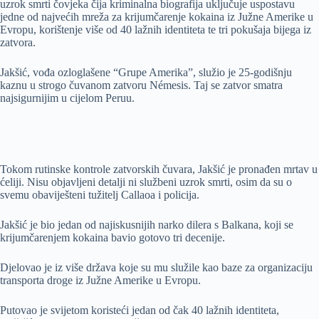
uzrok smrti čovjeka čija kriminalna biografija uključuje uspostavu
jedne od najvećih mreža za krijumčarenje kokaina iz Južne Amerike u
Evropu, korištenje više od 40 lažnih identiteta te tri pokušaja bijega iz
zatvora.
Jakšić, vođa ozloglašene “Grupe Amerika”, služio je 25-godišnju
kaznu u strogo čuvanom zatvoru Némesis. Taj se zatvor smatra
najsigurnijim u cijelom Peruu.
Tokom rutinske kontrole zatvorskih čuvara, Jakšić je pronađen mrtav u
ćeliji. Nisu objavljeni detalji ni službeni uzrok smrti, osim da su o
svemu obaviješteni tužitelj Callaoa i policija.
Jakšić je bio jedan od najiskusnijih narko dilera s Balkana, koji se
krijumčarenjem kokaina bavio gotovo tri decenije.
Djelovao je iz više država koje su mu služile kao baze za organizaciju
transporta droge iz Južne Amerike u Evropu.
Putovao je svijetom koristeći jedan od čak 40 lažnih identiteta,