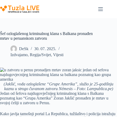
Skip
to
content
Šef ozloglašenog kriminalnog klana s Balkana pronađen
mrtav u peruanskom zatvoru
DeSk
30. 07. 2025.
Izdvajamo
,
Regija/Svijet
,
Vijesti
(Jakšić, vođa ozloglašene “Grupe Amerika”, služio je 25-godišnju
kaznu u strogo čuvanom zatvoru Némesis – Foto: Larepublica.pe)
Jedan od šefova najdugovječnijeg kriminalnog klana s Balkana
poznatog kao “Grupa Amerika” Zoran Jakšić pronađen je mrtav u
svojoj ćeliji u zatvoru u Peruu.
Kako javlja tamošnji portal La Republica, tužilaštvo i policija istražuju