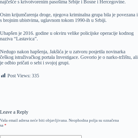
najčešće s krivotvorenim pasošima Srbije i Bosne i Hercegovine.
Osim krijumčarenja droge, njegova kriminalna grupa bila je povezana i
s brojnim ubistvima, uglavnom tokom 1990-ih u Srbiji.
Uhapšen je 2016. godine u okviru velike policijske operacije kodnog
naziva “Lastavica”.
Nedugo nakon hapšenja, Jakšića je u zatvoru posjetila novinarka
češkog istraživačkog portala Investigace. Govorio je o narko-tržištu, ali
je odbio pričati o sebi i svojoj grupi.
Post Views:
335
Leave a Reply
Vaša email adresa neće biti objavljivana.
Neophodna polja su označena
sa
*