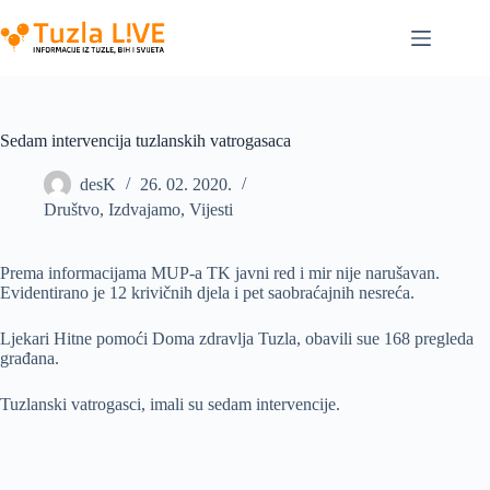
Skip
to
content
Sedam intervencija tuzlanskih vatrogasaca
desK
26. 02. 2020.
Društvo
,
Izdvajamo
,
Vijesti
Prema informacijama MUP-a TK javni red i mir nije narušavan.
Evidentirano je 12 krivičnih djela i pet saobraćajnih nesreća.
Ljekari Hitne pomoći Doma zdravlja Tuzla, obavili sue 168 pregleda
građana.
Tuzlanski vatrogasci, imali su sedam intervencije.