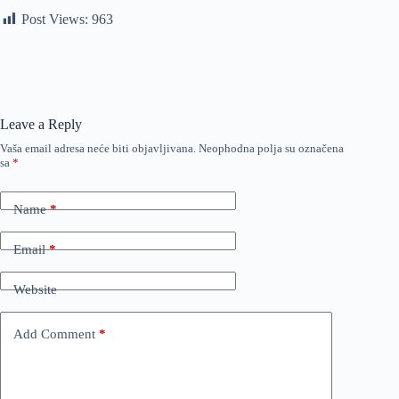
Post Views:
963
Leave a Reply
Vaša email adresa neće biti objavljivana.
Neophodna polja su označena
sa
*
Name
*
Email
*
Website
Add Comment
*