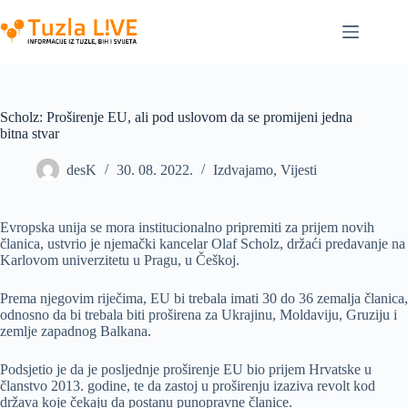
Skip
to
content
Scholz: Proširenje EU, ali pod uslovom da se promijeni jedna
bitna stvar
desK
30. 08. 2022.
Izdvajamo
,
Vijesti
Evropska unija se mora institucionalno pripremiti za prijem novih
članica, ustvrio je njemački kancelar Olaf Scholz, držaći predavanje na
Karlovom univerzitetu u Pragu, u Češkoj.
Prema njegovim riječima, EU bi trebala imati 30 do 36 zemalja članica,
odnosno da bi trebala biti proširena za Ukrajinu, Moldaviju, Gruziju i
zemlje zapadnog Balkana.
Podsjetio je da je posljednje proširenje EU bio prijem Hrvatske u
članstvo 2013. godine, te da zastoj u proširenju izaziva revolt kod
država koje čekaju da postanu punopravne članice.