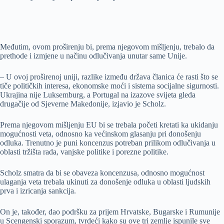
Međutim, ovom proširenju bi, prema njegovom mišljenju, trebalo da
prethode i izmjene u načinu odlučivanja unutar same Unije.
– U ovoj proširenoj uniji, razlike između država članica će rasti što se
tiče političkih interesa, ekonomske moći i sistema socijalne sigurnosti.
Ukrajina nije Luksemburg, a Portugal na izazove svijeta gleda
drugačije od Sjeverne Makedonije, izjavio je Scholz.
Prema njegovom mišljenju EU bi se trebala početi kretati ka ukidanju
mogućnosti veta, odnosno ka većinskom glasanju pri donošenju
odluka. Trenutno je puni koncenzus potreban prilikom odlučivanja u
oblasti tržišta rada, vanjske politike i porezne politike.
Scholz smatra da bi se obaveza koncenzusa, odnosno mogućnost
ulaganja veta trebala ukinuti za donošenje odluka u oblasti ljudskih
prva i izricanja sankcija.
On je, također, dao podršku za prijem Hrvatske, Bugarske i Rumunije
u Scengenski sporazum, tvrdeći kako su ove tri zemlje ispunile sve