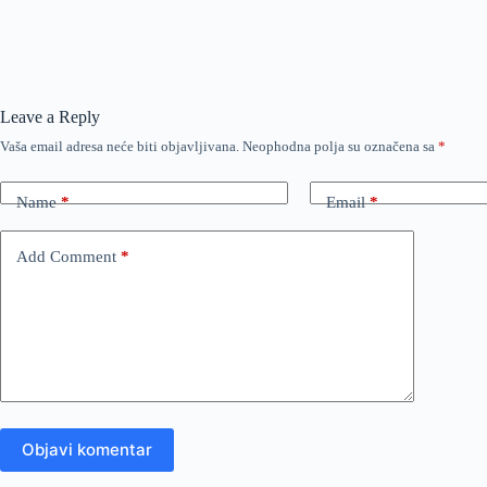
Leave a Reply
Vaša email adresa neće biti objavljivana.
Neophodna polja su označena sa
*
Name
*
Email
*
Add Comment
*
Objavi komentar