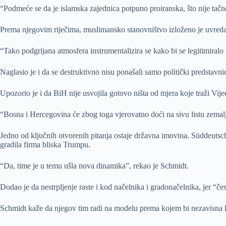
“Podmeće se da je islamska zajednica potpuno proiranska, što nije tačno
Prema njegovim riječima, muslimansko stanovništvo izloženo je uvredama
“Tako podgrijana atmosfera instrumentalizira se kako bi se legitimiralo
Naglasio je i da se destruktivno nisu ponašali samo politički predstavn
Upozorio je i da BiH nije usvojila gotovo ništa od mjera koje traži Vij
“Bosna i Hercegovina će zbog toga vjerovatno doći na sivu listu zemalj
Jedno od ključnih otvorenih pitanja ostaje državna imovina. Süddeutsch
gradila firma bliska Trumpu.
“Da, time je u temu ušla nova dinamika”, rekao je Schmidt.
Dodao je da nestrpljenje raste i kod načelnika i gradonačelnika, jer “če
Schmidt kaže da njegov tim radi na modelu prema kojem bi nezavisna ko