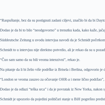
“Raspuštanje, bez da su postignuti zadani ciljevi, značilo bi da bi Da
Dodao je da bi to bilo “neodgovorno” u trenutku kada, kako kaže, jačaju
Süddeutsche Zeitung u uvodu intervjua navodi da je Schmidt početkom
Schmidt to u intervjuu nije direktno potvrdio, ali je rekao da su u poza
“Čuo sam samo da su bili veoma intenzivni”, rekao je.
Na pitanje da li bi želio više podrške iz Brisela i Berlina, odgovorio j
“London se veoma zauzeo za očuvanje OHR-a i mene lično podržao”, 
Dodao je da odlazi “teška srca” i da je povratak iz New Yorka, nakon s
Schmidt je upozorio da pojedini političari stanje u BiH pogrešno predsta