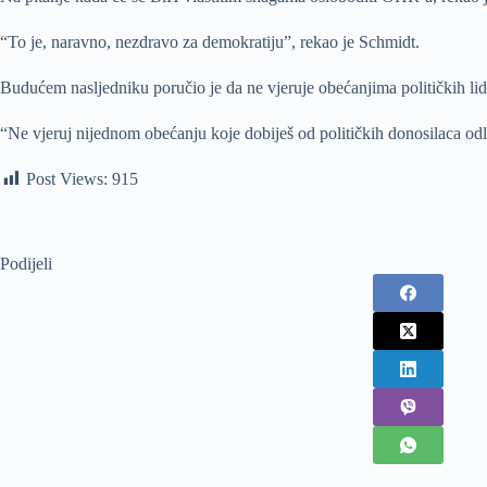
“To je, naravno, nezdravo za demokratiju”, rekao je Schmidt.
Budućem nasljedniku poručio je da ne vjeruje obećanjima političkih lid
“Ne vjeruj nijednom obećanju koje dobiješ od političkih donosilaca od
Post Views:
915
Podijeli