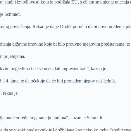
oj studiji izvodljivosti koju je podržala EU, s ciljem smanjenja utjeca
je Schmidt.
ovog povlačenja. Rekao je da je Dodik poručio da bi novo uređenje pit
itanja državne imovine koje bi bilo protivno njegovim predstavama, to 
m prijetnjama.
im pogledima i da se neće dati impresionirati”, kazao je.
. i 4. juna, te da očekuje da će biti pronađen njegov nasljednik.
 rekao je.
ucije nude određenu garanciju ljudima”, kazao je Schmidt.
da se visoki predstavnik još doživljava kao neko ko treba “srediti stva