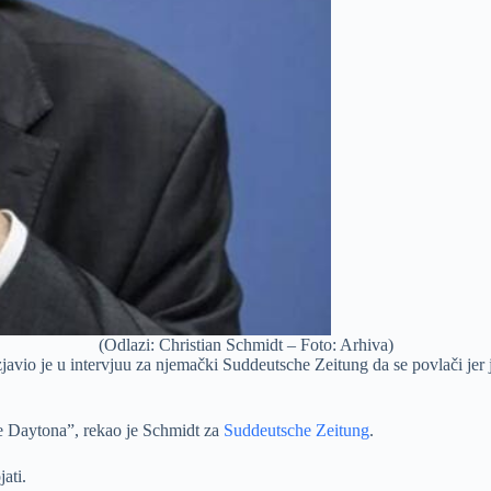
(Odlazi: Christian Schmidt – Foto: Arhiva)
avio je u intervjuu za njemački Suddeutsche Zeitung da se povlači jer j
re Daytona”, rekao je Schmidt za
Suddeutsche Zeitung
.
ati.