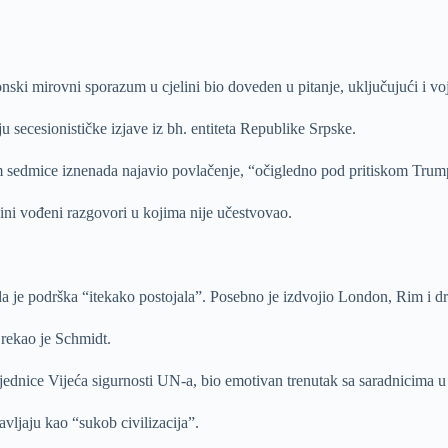
ytonski mirovni sporazum u cjelini bio doveden u pitanje, uključujući i
 secesionističke izjave iz bh. entiteta Republike Srpske.
 sedmice iznenada najavio povlačenje, “očigledno pod pritiskom Trump
dini vođeni razgovori u kojima nije učestvovao.
e da je podrška “itekako postojala”. Posebno je izdvojio London, Rim i d
rekao je Schmidt.
jednice Vijeća sigurnosti UN-a, bio emotivan trenutak sa saradnicima u
vljaju kao “sukob civilizacija”.