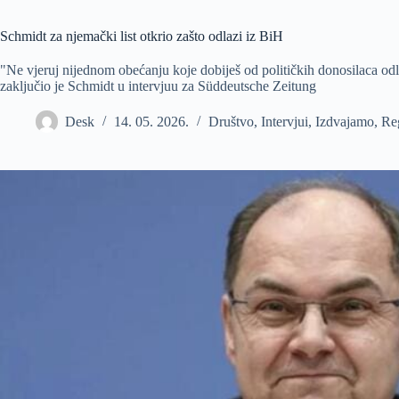
Schmidt za njemački list otkrio zašto odlazi iz BiH
"Ne vjeruj nijednom obećanju koje dobiješ od političkih donosilaca od
zaključio je Schmidt u intervjuu za Süddeutsche Zeitung
Desk
14. 05. 2026.
Društvo
,
Intervjui
,
Izdvajamo
,
Reg