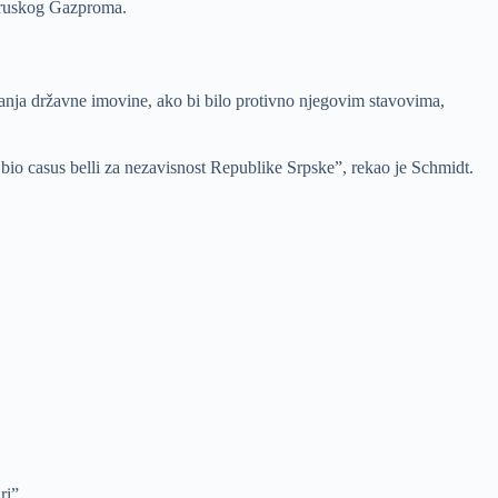
ja ruskog Gazproma.
anja državne imovine, ako bi bilo protivno njegovim stavovima,
bio casus belli za nezavisnost Republike Srpske”, rekao je Schmidt.
ri”.