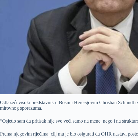
Odlazeći visoki predstavnik u Bosni i Hercegovini Christian Schmidt izj
mirovnog sporazuma.
“Osjetio sam da pritisak nije sve veći samo na mene, nego i na struktu
Prema njegovim riječima, cilj mu je bio osigurati da OHR nastavi postoj