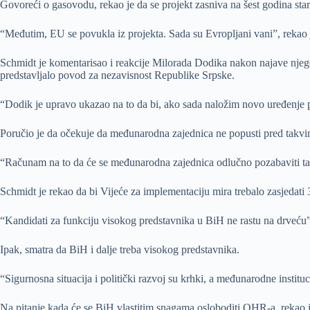
Govoreći o gasovodu, rekao je da se projekt zasniva na šest godina star
“Međutim, EU se povukla iz projekta. Sada su Evropljani vani”, rekao 
Schmidt je komentarisao i reakcije Milorada Dodika nakon najave njeg
predstavljalo povod za nezavisnost Republike Srpske.
“Dodik je upravo ukazao na to da bi, ako sada naložim novo uređenje p
Poručio je da očekuje da međunarodna zajednica ne popusti pred takvi
“Računam na to da će se međunarodna zajednica odlučno pozabaviti takv
Schmidt je rekao da bi Vijeće za implementaciju mira trebalo zasjedati 3
“Kandidati za funkciju visokog predstavnika u BiH ne rastu na drveću”,
Ipak, smatra da BiH i dalje treba visokog predstavnika.
“Sigurnosna situacija i politički razvoj su krhki, a međunarodne instit
Na pitanje kada će se BiH vlastitim snagama osloboditi OHR-a, rekao je 