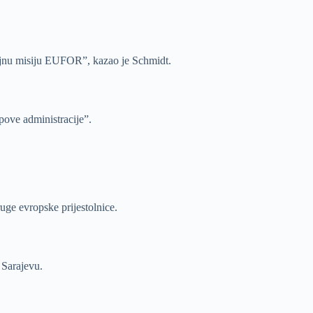
 vojnu misiju EUFOR”, kazao je Schmidt.
ove administracije”.
ruge evropske prijestolnice.
 Sarajevu.