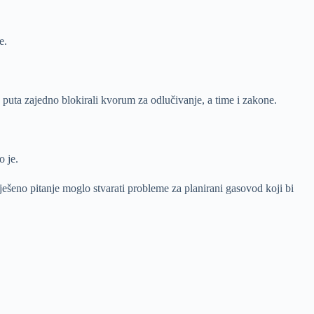
e.
e puta zajedno blokirali kvorum za odlučivanje, a time i zakone.
o je.
ešeno pitanje moglo stvarati probleme za planirani gasovod koji bi