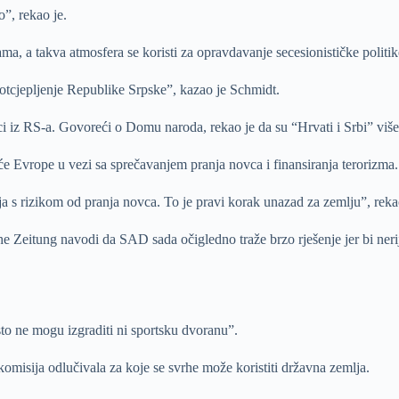
”, rekao je.
, a takva atmosfera se koristi za opravdavanje secesionističke politik
 otcjepljenje Republike Srpske”, kazao je Schmidt.
ici iz RS-a. Govoreći o Domu naroda, rekao je da su “Hrvati i Srbi” viš
eće Evrope u vezi sa sprečavanjem pranja novca i finansiranja terorizma.
a s rizikom od pranja novca. To je pravi korak unazad za zemlju”, reka
e Zeitung navodi da SAD sada očigledno traže brzo rješenje jer bi nerij
sto ne mogu izgraditi ni sportsku dvoranu”.
misija odlučivala za koje se svrhe može koristiti državna zemlja.