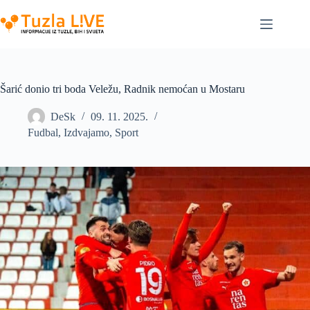
Skip
to
content
Šarić donio tri boda Veležu, Radnik nemoćan u Mostaru
DeSk
09. 11. 2025.
Fudbal
,
Izdvajamo
,
Sport