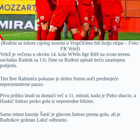
(Rođeni su tokom cijelog susreta u Vrapčićima bili bolja ekipa – Foto:
FK Velež)
Velež je večeras u okviru 14. kola WWin lige BiH na svom terenu
savladao Radnik sa 1:0, čime su Rođeni upisali treću uzastopnu
pobjedu.
Tim Ibre Rahimića pokazao je dobru formu uoči predstojeće
reprezentativne pauze.
Prvu priliku imali su domaći već u 11. minuti, kada je Pidro ubacio, a
Haskić šutirao preko gola iz neposredne blizine.
Samo minut kasnije Šarić je glavom šutirao prema golu, ali je
Radnikov golman Lakić odbranio.