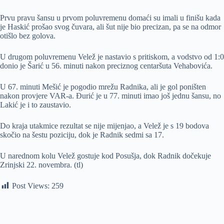
Prvu pravu šansu u prvom poluvremenu domaći su imali u finišu kada
je Haskić prošao svog čuvara, ali šut nije bio precizan, pa se na odmor
otišlo bez golova.
U drugom poluvremenu Velež je nastavio s pritiskom, a vodstvo od 1:0
donio je Šarić u 56. minuti nakon preciznog centaršuta Vehabovića.
U 67. minuti Mešić je pogodio mrežu Radnika, ali je gol poništen
nakon provjere VAR-a. Đurić je u 77. minuti imao još jednu šansu, no
Lakić je i to zaustavio.
Do kraja utakmice rezultat se nije mijenjao, a Velež je s 19 bodova
skočio na šestu poziciju, dok je Radnik sedmi sa 17.
U narednom kolu Velež gostuje kod Posušja, dok Radnik dočekuje
Zrinjski 22. novembra. (tl)
Post Views:
259