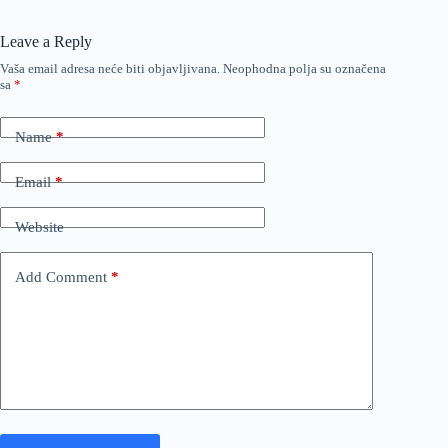
Leave a Reply
Vaša email adresa neće biti objavljivana.
Neophodna polja su označena
sa
*
Name
*
Email
*
Website
Add Comment
*