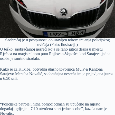
Saobraćaj je u postpunosti obustavljen tokom trajanja policijskog
uviđaja (Foto: Ilustracija)
U teškoj saobraćajnoj nesreći koja se rano jutros desila u mjestu
Rječica na magistralnom putu Rajlovac-Vogošća kod Sarajeva jedna
osoba je smrtno stradala.
Kako je za Klix.ba, potvrdila glasnogovornica MUP-a Kantona
Sarajevo Mersiha Novalić, saobraćajna nesreća im je prijavljena jutros
u 6:50 sati.
“Policijske patrole i hitna pomoć odmah su upućene na mjesto
događaja gdje je u 7:10 utvrđena smrt jedne osobe”, kazala nam je
Novalić.