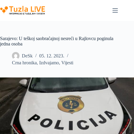
Skip
to
content
Sarajevo: U teškoj saobraćajnoj nesreći u Rajlovcu poginula
jedna osoba
DeSk
05. 12. 2023.
Crna hronika
,
Izdvajamo
,
Vijesti