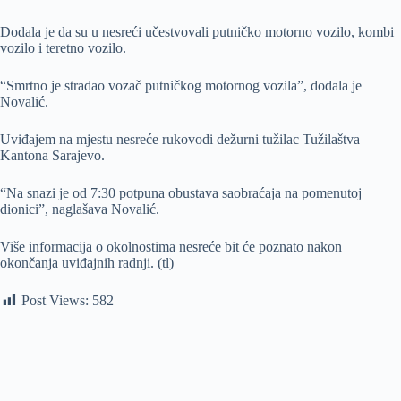
Dodala je da su u nesreći učestvovali putničko motorno vozilo, kombi
vozilo i teretno vozilo.
“Smrtno je stradao vozač putničkog motornog vozila”, dodala je
Novalić.
Uviđajem na mjestu nesreće rukovodi dežurni tužilac Tužilaštva
Kantona Sarajevo.
“Na snazi je od 7:30 potpuna obustava saobraćaja na pomenutoj
dionici”, naglašava Novalić.
Više informacija o okolnostima nesreće bit će poznato nakon
okončanja uviđajnih radnji. (tl)
Post Views:
582