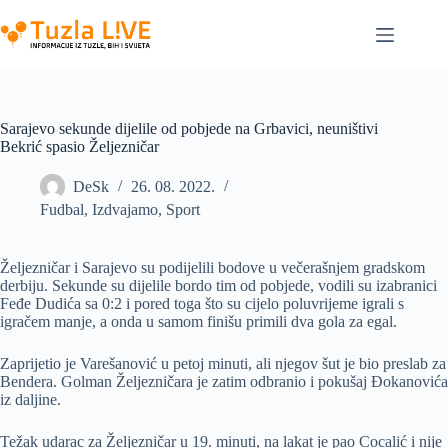
Skip
to
content
Sarajevo sekunde dijelile od pobjede na Grbavici, neuništivi
Bekrić spasio Željezničar
DeSk
26. 08. 2022.
Fudbal
,
Izdvajamo
,
Sport
Željezničar i Sarajevo su podijelili bodove u večerašnjem gradskom
derbiju. Sekunde su dijelile bordo tim od pobjede, vodili su izabranici
Feđe Dudića sa 0:2 i pored toga što su cijelo poluvrijeme igrali s
igračem manje, a onda u samom finišu primili dva gola za egal.
Zaprijetio je Varešanović u petoj minuti, ali njegov šut je bio preslab za
Bendera. Golman Željezničara je zatim odbranio i pokušaj Đokanovića
iz daljine.
Težak udarac za Željezničar u 19. minuti, na lakat je pao Cocalić i nije