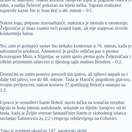
ruku, a sudija Šehović pokazao na bijelu tačku. Siguran realizator
najstrože kazne bio je Ivan Ikić u 48. minuti – 0:1.
Nakon toga, potpuno iznenađujuće, utakmica je utonula u montoniju.
Željezničar je imao znatno veći posjed lopte, ali nije uspjevao stvoriti
konkretniju šansu.
No, zato je gostujući sastav bio itekako konkretan u 76. minuti, kada je
udvostručio prednost. Ahmetović je pružio odličan pas u prostor
brzonogom Musi, a Nigerijac se zatim sjurio prema golu Željezničara i
oštrim prizemnim udarcem iz tijesnog ugla matirao Bendera – 0:2.
Domaćini su zatim ponovo preuzeli inicijativu, ali njihovi napadi su i
dalje bili jalovi, sve do 88. minute. Tada je Haračić pogotkom glavom,
svojim prvijencem, nakon kornera 37-godišnjeg Bekrića smanjio na
1:2.
Upravo je neuništivi Samir Bekrić stavio tačku na konačan rezultat.
Igrala se šesta minuta nadoknade, sekunde su dijelile Sarajevo od tri
boda, kada je Željin veteran fantastičnim šutem iz slobodnog udarca
savladao Šahinovića za 2:2 i erupciju oduševljenja na Grbavici.
Tako je remijem okončan 147. sarajevski derbi.