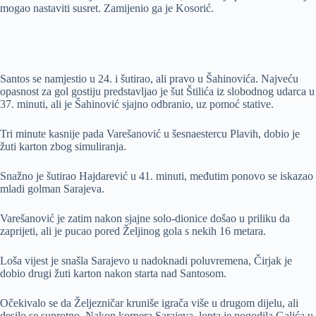
mogao nastaviti susret. Zamijenio ga je Kosorić.
Santos se namjestio u 24. i šutirao, ali pravo u Šahinovića. Najveću
opasnost za gol gostiju predstavljao je šut Štilića iz slobodnog udarca u
37. minuti, ali je Šahinović sjajno odbranio, uz pomoć stative.
Tri minute kasnije pada Varešanović u šesnaestercu Plavih, dobio je
žuti karton zbog simuliranja.
Snažno je šutirao Hajdarević u 41. minuti, međutim ponovo se iskazao
mladi golman Sarajeva.
Varešanović je zatim nakon sjajne solo-dionice došao u priliku da
zaprijeti, ali je pucao pored Željinog gola s nekih 16 metara.
Loša vijest je snašla Sarajevo u nadoknadi poluvremena, Čirjak je
dobio drugi žuti karton nakon starta nad Santosom.
Očekivalo se da Željezničar kruniše igrača više u drugom dijelu, ali
desilo se suprotno. Nakon kornera Sarajeva, lopta je pogodila Galića u