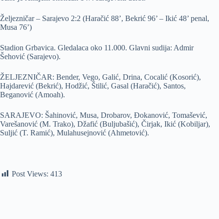
Željezničar – Sarajevo 2:2 (Haračić 88’, Bekrić 96’ – Ikić 48’ penal,
Musa 76’)
Stadion Grbavica. Gledalaca oko 11.000. Glavni sudija: Admir
Šehović (Sarajevo).
ŽELJEZNIČAR: Bender, Vego, Galić, Drina, Cocalić (Kosorić),
Hajdarević (Bekrić), Hodžić, Štilić, Gasal (Haračić), Santos,
Beganović (Amoah).
SARAJEVO: Šahinović, Musa, Drobarov, Đokanović, Tomašević,
Varešanović (M. Trako), Džafić (Buljubašić), Čirjak, Ikić (Kobiljar),
Suljić (T. Ramić), Mulahusejnović (Ahmetović).
Post Views:
413