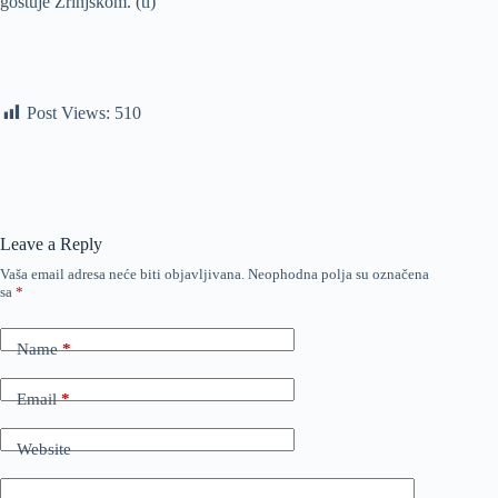
gostuje Zrinjskom. (tl)
Post Views:
510
Leave a Reply
Vaša email adresa neće biti objavljivana.
Neophodna polja su označena
sa
*
Name
*
Email
*
Website