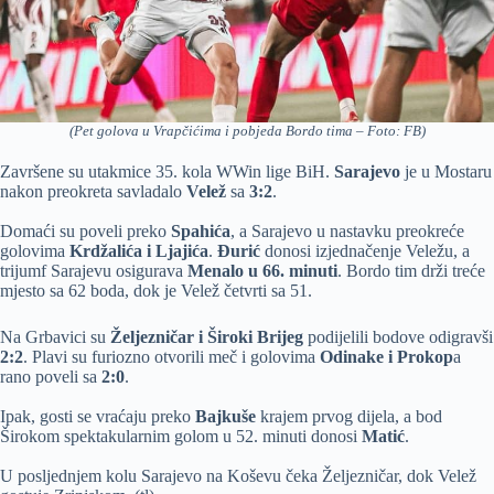
(Pet golova u Vrapčićima i pobjeda Bordo tima – Foto: FB)
Završene su utakmice 35. kola WWin lige BiH.
Sarajevo
je u Mostaru
nakon preokreta savladalo
Velež
sa
3:2
.
Domaći su poveli preko
Spahića
, a Sarajevo u nastavku preokreće
golovima
Krdžalića i Ljajića
.
Đurić
donosi izjednačenje Veležu, a
trijumf Sarajevu osigurava
Menalo u 66. minuti
. Bordo tim drži treće
mjesto sa 62 boda, dok je Velež četvrti sa 51.
Na Grbavici su
Željezničar i Široki Brijeg
podijelili bodove odigravši
2:2
. Plavi su furiozno otvorili meč i golovima
Odinake i Prokop
a
rano poveli sa
2:0
.
Ipak, gosti se vraćaju preko
Bajkuše
krajem prvog dijela, a bod
Širokom spektakularnim golom u 52. minuti donosi
Matić
.
U posljednjem kolu Sarajevo na Koševu čeka Željezničar, dok Velež