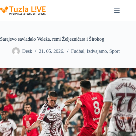
Skip
to
content
Sarajevo savladalo Veleža, remi Željezničara i Širokog
Desk
21. 05. 2026.
Fudbal
,
Izdvajamo
,
Sport