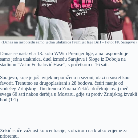
(Danas na rasporedu samo jedna utakmica Premijer lige BiH – Foto: FK Sarajevo)
Danas se nastavlja 13. kolo WWin Premijer lige, a na rasporedu je
samo jedna utakmica, duel između Sarajeva i Sloge iz Doboja na
stadionu “Asim Ferhatović Hase”, s početkom u 16 sati.
Sarajevo, koje je još uvijek neporaženo u sezoni, ulazi u susret kao
favorit. Trenutno su drugoplasirani s 28 bodova, četiri manje od
vodećeg Zrinjskog. Tim trenera Zorana Zekića dočekuje ovaj meč
svega 68 sati nakon derbija u Mostaru, gdje su protiv Zrinjskog izvukli
bod (1:1).
Zekić ističe važnost koncentracije, s obzirom na kratko vrijeme za
pripremu.