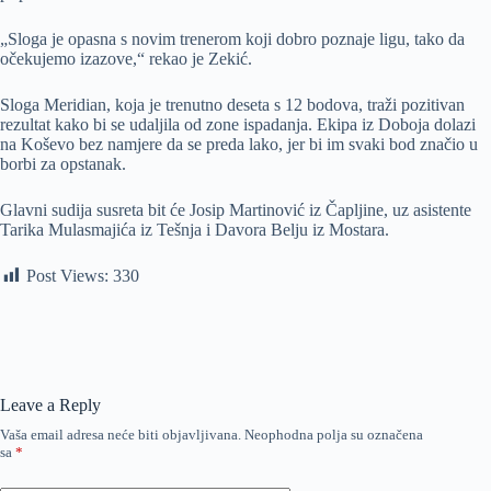
„Sloga je opasna s novim trenerom koji dobro poznaje ligu, tako da
očekujemo izazove,“ rekao je Zekić.
Sloga Meridian, koja je trenutno deseta s 12 bodova, traži pozitivan
rezultat kako bi se udaljila od zone ispadanja. Ekipa iz Doboja dolazi
na Koševo bez namjere da se preda lako, jer bi im svaki bod značio u
borbi za opstanak.
Glavni sudija susreta bit će Josip Martinović iz Čapljine, uz asistente
Tarika Mulasmajića iz Tešnja i Davora Belju iz Mostara.
Post Views:
330
Leave a Reply
Vaša email adresa neće biti objavljivana.
Neophodna polja su označena
sa
*