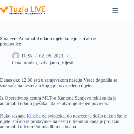
Skip
to
content
Sarajevo: Automobil udario dijete koje je istrčalo iz
prodavnice
DeSk
02. 05. 2023.
Crna hronika
,
Izdvajamo
,
Vijesti
Danas oko 12:30 sati u sarajevskom naselju Vraca dogodila se
saobraćajna nesreća u kojoj je povrijeđeno dijete.
Iz Operativnog centra MUP-a Kantona Sarajevo rekli su da je
automobil udario pješaka i da se utvrđuje stepen povreda.
Kako saznaje
Klix.ba
od svjedoka, do nesreće je došlo nakon što je
dijete istrčalo iz prodavnice na cestu u trenutku kada je prolazio
automobil ulicom Put mladih muslimana.