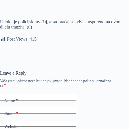
U toku je policijski uviđaj, a saobraćaj se odvija usporeno na ovom
dijelu tranzita. (tl)
Post Views:
415
Leave a Reply
Vaša email adresa neće biti objavljivana.
Neophodna polja su označena
sa
*
Name
*
Email
*
Website