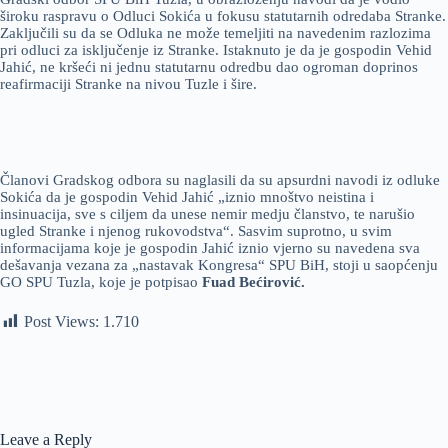
široku raspravu o Odluci Sokića u fokusu statutarnih odredaba Stranke.
Zaključili su da se Odluka ne može temeljiti na navedenim razlozima
pri odluci za isključenje iz Stranke. Istaknuto je da je gospodin Vehid
Jahić, ne kršeći ni jednu statutarnu odredbu dao ogroman doprinos
reafirmaciji Stranke na nivou Tuzle i šire.
Članovi Gradskog odbora su naglasili da su apsurdni navodi iz odluke
Sokića da je gospodin Vehid Jahić „iznio mnoštvo neistina i
insinuacija, sve s ciljem da unese nemir medju članstvo, te narušio
ugled Stranke i njenog rukovodstva“. Sasvim suprotno, u svim
informacijama koje je gospodin Jahić iznio vjerno su navedena sva
dešavanja vezana za „nastavak Kongresa“ SPU BiH, stoji u saopćenju
GO SPU Tuzla, koje je potpisao
Fuad Bećirović.
Post Views:
1.710
Leave a Reply