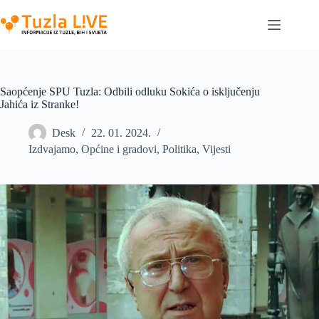
Skip
to
content
Saopćenje SPU Tuzla: Odbili odluku Sokića o isključenju
Jahića iz Stranke!
Desk
22. 01. 2024.
Izdvajamo
,
Općine i gradovi
,
Politika
,
Vijesti