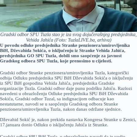
Gradski odbor SPU Tuzla stao je iza svog dojučerašnjeg predsjednika,
Vehida Jahića (Foto: TuzlaLIVE.ba, arhiva)
U povodu odluke predsjednika Stranke penzionera/umirovljenika
BiH, Dževahida Sokića, o isključenju iz Stranke Vehida Jahića,
predsjednika GO SPU Tuzla, dobili smo saopćenje za javnost
Gradskog odbora SPU Tuzla, koje prenosimo u cijelosti.
Gradski odbor Stranke penzionera/umirovljenika Tuzla, kategorički
odbija Odluku predsjednika SPU BiH Dževahida Sokića o isključenju
iz SPU BiH gospodina Vehida Jahića, predsjednika Gradske
organizacije Tuzla. Gradski odbor daje punu podršku Jahiću. Razlozi
navedeni u obrazloženju Odluke predsjednika SPU BiH Dževahida
Sokića, Gradski odbor Tuzal, sa indignacijom odbacuje kao
nestatutarne, navodi se u saopćenju Gradskog odbora Stranke
penzionera/umirovljenika Tuzla, nakon danas održane sjednice.
Dževahid Sokić je, nakon prekida nastavka Kongresa Stranke u Zenici,
17.januara donio Odluku o isključenju Jahića iz Stranke.
Gradski odbor SPU BiH Tuzla, u obrazloženju navodi da je vodio