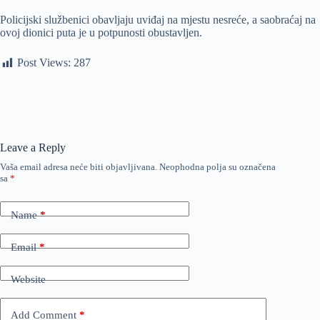
Policijski službenici obavljaju uviđaj na mjestu nesreće, a saobraćaj na
ovoj dionici puta je u potpunosti obustavljen.
Post Views:
287
Leave a Reply
Vaša email adresa neće biti objavljivana.
Neophodna polja su označena
sa
*
Name
*
Email
*
Website
Add Comment
*