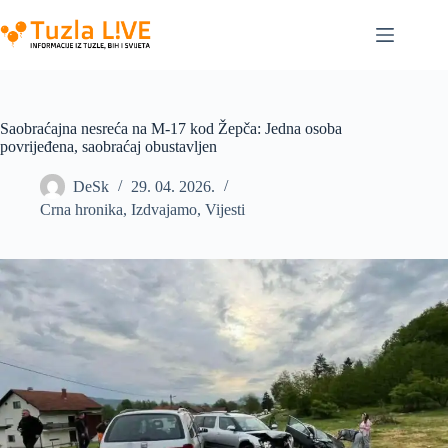
Skip
to
content
Saobraćajna nesreća na M-17 kod Žepča: Jedna osoba
povrijeđena, saobraćaj obustavljen
DeSk
29. 04. 2026.
Crna hronika
,
Izdvajamo
,
Vijesti