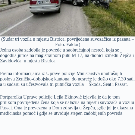
(Sudar tri vozila u mjestu Bistrica, povrijeđena suvozačica iz passata –
Foto: Faktor)
Jedna osoba zadobila je povrede u saobraćajnoj nesreći koja se
dogodila jutros na magistralnom putu M-17, na dionici između Žepča i
Zavidovića, u mjestu Bistrica.
Prema informacijama iz Uprave policije Ministarstva unutrašnjih
poslova Zeničko-dobojskog kantona, do nesreće je došlo oko 7.30 sati,
a u sudaru su učestvovala tri putnička vozila – Škoda, Seat i Passat.
Portparolka Uprave policije Lejla Ekinović izjavila je da je tom
prilikom povrijeđena žena koja se nalazila na mjestu suvozača u vozilu
Passat. Ona je prevezena u Dom zdravlja u Žepču, gdje joj je ukazana
medicinska pomoć i gdje se utvrđuje stepen zadobijenih povreda.