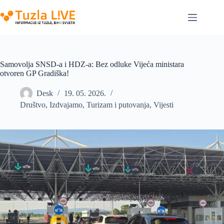
Skip
to
content
Samovolja SNSD-a i HDZ-a: Bez odluke Vijeća ministara
otvoren GP Gradiška!
Desk
19. 05. 2026.
Društvo
,
Izdvajamo
,
Turizam i putovanja
,
Vijesti