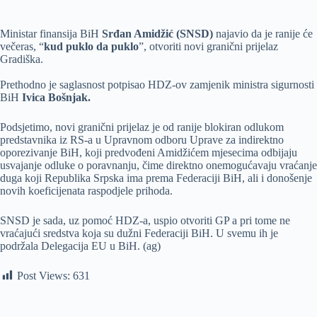
Ministar finansija BiH
Srđan Amidžić (SNSD)
najavio da je ranije će
večeras, “
kud puklo da puklo
”, otvoriti novi granični prijelaz
Gradiška.
Prethodno je saglasnost potpisao HDZ-ov zamjenik ministra sigurnosti
BiH
Ivica Bošnjak.
Podsjetimo, novi granični prijelaz je od ranije blokiran odlukom
predstavnika iz RS-a u Upravnom odboru Uprave za indirektno
oporezivanje BiH, koji predvođeni Amidžićem mjesecima odbijaju
usvajanje odluke o poravnanju, čime direktno onemogućavaju vraćanje
duga koji Republika Srpska ima prema Federaciji BiH, ali i donošenje
novih koeficijenata raspodjele prihoda.
SNSD je sada, uz pomoć HDZ-a, uspio otvoriti GP a pri tome ne
vraćajući sredstva koja su dužni Federaciji BiH. U svemu ih je
podržala Delegacija EU u BiH. (ag)
Post Views:
631