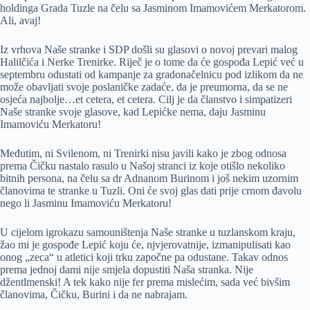
holdinga Grada Tuzle na čelu sa Jasminom Imamovićem Merkatorom.
Ali, avaj!
Iz vrhova Naše stranke i SDP došli su glasovi o novoj prevari malog
Halilčića i Nerke Trenirke. Riječ je o tome da će gospođa Lepić već u
septembru odustati od kampanje za gradonačelnicu pod izlikom da ne
može obavljati svoje poslaničke zadaće, da je preumorna, da se ne
osjeća najbolje…et cetera, et cetera. Cilj je da članstvo i simpatizeri
Naše stranke svoje glasove, kad Lepićke nema, daju Jasminu
Imamoviću Merkatoru!
Međutim, ni Svilenom, ni Trenirki nisu javili kako je zbog odnosa
prema Čičku nastalo rasulo u Našoj stranci iz koje otišlo nekoliko
bitnih persona, na čelu sa dr Adnanom Burinom i još nekim uzornim
članovima te stranke u Tuzli. Oni će svoj glas dati prije crnom đavolu
nego li Jasminu Imamoviću Merkatoru!
U cijelom igrokazu samouništenja Naše stranke u tuzlanskom kraju,
žao mi je gospođe Lepić koju će, njvjerovatnije, izmanipulisati kao
onog „zeca“ u atletici koji trku započne pa odustane. Takav odnos
prema jednoj dami nije smjela dopustiti Naša stranka. Nije
džentlmenski! A tek kako nije fer prema mislećim, sada već bivšim
članovima, Čičku, Burini i da ne nabrajam.