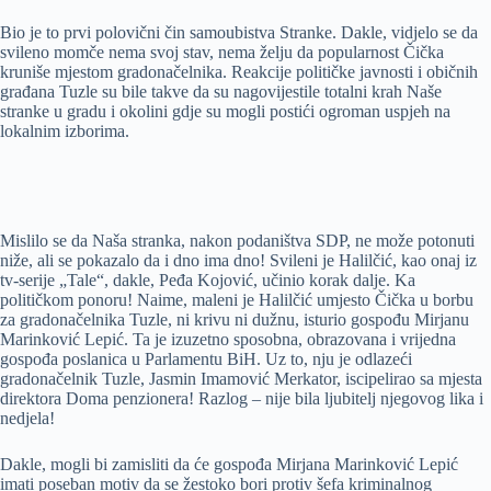
Bio je to prvi polovični čin samoubistva Stranke. Dakle, vidjelo se da
svileno momče nema svoj stav, nema želju da popularnost Čička
kruniše mjestom gradonačelnika. Reakcije političke javnosti i običnih
građana Tuzle su bile takve da su nagovijestile totalni krah Naše
stranke u gradu i okolini gdje su mogli postići ogroman uspjeh na
lokalnim izborima.
Mislilo se da Naša stranka, nakon podaništva SDP, ne može potonuti
niže, ali se pokazalo da i dno ima dno! Svileni je Halilčić, kao onaj iz
tv-serije „Tale“, dakle, Peđa Kojović, učinio korak dalje. Ka
političkom ponoru! Naime, maleni je Halilčić umjesto Čička u borbu
za gradonačelnika Tuzle, ni krivu ni dužnu, isturio gospođu Mirjanu
Marinković Lepić. Ta je izuzetno sposobna, obrazovana i vrijedna
gospođa poslanica u Parlamentu BiH. Uz to, nju je odlazeći
gradonačelnik Tuzle, Jasmin Imamović Merkator, iscipelirao sa mjesta
direktora Doma penzionera! Razlog – nije bila ljubitelj njegovog lika i
nedjela!
Dakle, mogli bi zamisliti da će gospođa Mirjana Marinković Lepić
imati poseban motiv da se žestoko bori protiv šefa kriminalnog