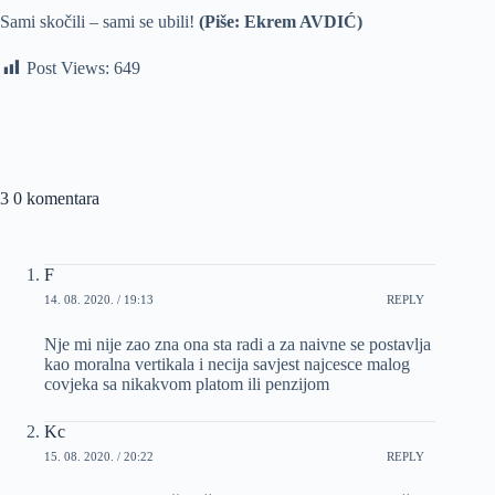
Sami skočili – sami se ubili!
(Piše: Ekrem AVDIĆ)
Post Views:
649
3 0 komentara
F
14. 08. 2020. / 19:13
REPLY
Nje mi nije zao zna ona sta radi a za naivne se postavlja
kao moralna vertikala i necija savjest najcesce malog
covjeka sa nikakvom platom ili penzijom
Kc
15. 08. 2020. / 20:22
REPLY