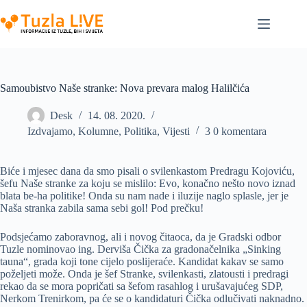
Skip
to
content
Samoubistvo Naše stranke: Nova prevara malog Halilčića
Desk
14. 08. 2020.
Izdvajamo
,
Kolumne
,
Politika
,
Vijesti
3 0 komentara
Biće i mjesec dana da smo pisali o svilenkastom Predragu Kojoviću,
šefu Naše stranke za koju se mislilo: Evo, konačno nešto novo iznad
blata be-ha politike! Onda su nam nade i iluzije naglo splasle, jer je
Naša stranka zabila sama sebi gol! Pod prečku!
Podsjećamo zaboravnog, ali i novog čitaoca, da je Gradski odbor
Tuzle nominovao ing. Derviša Čička za gradonačelnika „Sinking
tauna“, grada koji tone cijelo poslijeraće. Kandidat kakav se samo
poželjeti može. Onda je šef Stranke, svilenkasti, zlatousti i predragi
rekao da se mora popričati sa šefom rasahlog i urušavajućeg SDP,
Nerkom Trenirkom, pa će se o kandidaturi Čička odlučivati naknadno.