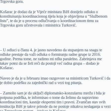
Trgovska gora.
Košarac je dodao da je Vijeće ministara BiH donijelo odluku o
konstituisanju koordinacionog tijela koja je objavljena u “Službenom
listu”, te da je u procesu odlučivanja o koordinacionom timu za
Trgovsku goru učestvovala i ministrica Turković.
– U odluci u članu 4. je jasno navedeno da stupanjem na snagu te
odluke prestaje da važi odluka o formiranju radne grupe iz 2016.
godine. Prema tome, ne radimo mi ništa paralelno. Zabrinjava me
takav potez da se želi reći da postoji već radna grupa – dodao je
Košarac.
Naveo je da je u februaru imao razgovore sa ministricom Turković i da
je dobio podršku za zajednički rad u vezi tog pitanja.
– Zamolio sam je da uključi diplomatsko-konzularnu mrežu i bila je
potpuna podrška, te informisao o tome da želimo da napravimo
koordinacioni tim, kasnije ekspertni tim i pravni. Zvaničan stav svih
institucija BiH je takve prirode da ne postoje nikakva neslaganja u vezi
sa Trgovskom gorom – istakao je Košarac.