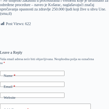
– Ne smijemo zakasniti u procedurama i vremenu koje je definisano za
određene procedure – naveo je Košarac, naglašavajući značaj
sprečavanja opasnosti za zdravlje 250.000 ljudi koji žive u slivu Une.
(srna,tl)
Post Views:
622
Leave a Reply
Vaša email adresa neće biti objavljivana.
Neophodna polja su označena
sa
*
Name
*
Email
*
Website