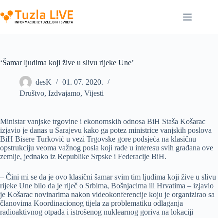
Skip
to
content
‘Šamar ljudima koji žive u slivu rijeke Une’
desK
01. 07. 2020.
Društvo
,
Izdvajamo
,
Vijesti
Ministar vanjske trgovine i ekonomskih odnosa BiH Staša Košarac
izjavio je danas u Sarajevu kako ga potez ministrice vanjskih poslova
BiH Bisere Turković u vezi Trgovske gore podsjeća na klasičnu
opstrukciju veoma važnog posla koji rade u interesu svih građana ove
zemlje, jednako iz Republike Srpske i Federacije BiH.
– Čini mi se da je ovo klasični šamar svim tim ljudima koji žive u slivu
rijeke Une bilo da je riječ o Srbima, Bošnjacima ili Hrvatima – izjavio
je Košarac novinarima nakon videokonferencije koju je organizirao sa
članovima Koordinacionog tijela za problematiku odlaganja
radioaktivnog otpada i istrošenog nuklearnog goriva na lokaciji