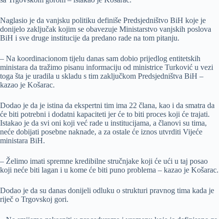
Naglasio je da vanjsku politiku definiše Predsjedništvo BiH koje je
donijelo zaključak kojim se obavezuje Ministarstvo vanjskih poslova
BiH i sve druge institucije da predano rade na tom pitanju.
– Na koordinacionom tijelu danas sam dobio prijedlog entitetskih
ministara da tražimo pisanu informaciju od ministrice Turković u vezi
toga šta je uradila u skladu s tim zaključkom Predsjedništva BiH –
kazao je Košarac.
Dodao je da je istina da ekspertni tim ima 22 člana, kao i da smatra da
će biti potrebni i dodatni kapaciteti jer će to biti proces koji će trajati.
Istakao je da svi oni koji već rade u institucijama, a članovi su tima,
neće dobijati posebne naknade, a za ostale će iznos utvrditi Vijeće
ministara BiH.
– Želimo imati spremne kredibilne stručnjake koji će ući u taj posao
koji neće biti lagan i u kome će biti puno problema – kazao je Košarac.
Dodao je da su danas donijeli odluku o strukturi pravnog tima kada je
riječ o Trgovskoj gori.