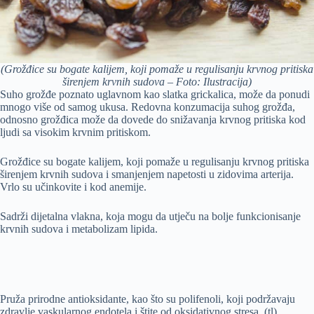
(Grožđice su bogate kalijem, koji pomaže u regulisanju krvnog pritiska
širenjem krvnih sudova – Foto: Ilustracija)
Suho grožđe poznato uglavnom kao slatka grickalica, može da ponudi
mnogo više od samog ukusa. Redovna konzumacija suhog grožđa,
odnosno grožđica može da dovede do snižavanja krvnog pritiska kod
ljudi sa visokim krvnim pritiskom.
Grožđice su bogate kalijem, koji pomaže u regulisanju krvnog pritiska
širenjem krvnih sudova i smanjenjem napetosti u zidovima arterija.
Vrlo su učinkovite i kod anemije.
Sadrži dijetalna vlakna, koja mogu da utječu na bolje funkcionisanje
krvnih sudova i metabolizam lipida.
Pruža prirodne antioksidante, kao što su polifenoli, koji podržavaju
zdravlje vaskularnog endotela i štite od oksidativnog stresa. (tl)