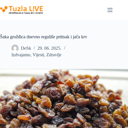
Skip
to
content
Šaka grožđica dnevno reguliše pritisak i jača krv
DeSk
29. 06. 2025.
Izdvajamo
,
Vijesti
,
Zdravlje