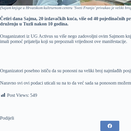
(Sajam knjige u Hrvatskom kultrurnom centru ‘Sveti Franjo’ privukao je veliki broj
Četiri dana Sajma, 20 izdavačkih kuća, više od 40 pojedinačnih pr
druženju u Tuzli nakon 10 godina.
Oraganizatori iz UG Activus su više nego zadovoljni ovim Sajmom knjig
imali pomoć prijatelja koji su prepoznali vrijednost ove manifestacije.
Organizatori posebno ističu da su ponosni na veliki broj najmlađih pos
Naravno svi ovi podaci uticali su na to da već sada sa ponosom možemo n
Post Views:
549
Podijeli