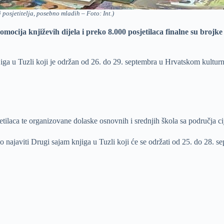
 posjetitelja, posebno mladih – Foto: Int.)
omocija književih dijela i preko 8.000 posjetilaca finalne su bro
a u Tuzli koji je održan od 26. do 29. septembra u Hrvatskom kulturno
jetilaca te organizovane dolaske osnovnih i srednjih škola sa područja 
ajaviti Drugi sajam knjiga u Tuzli koji će se održati od 25. do 28. sep