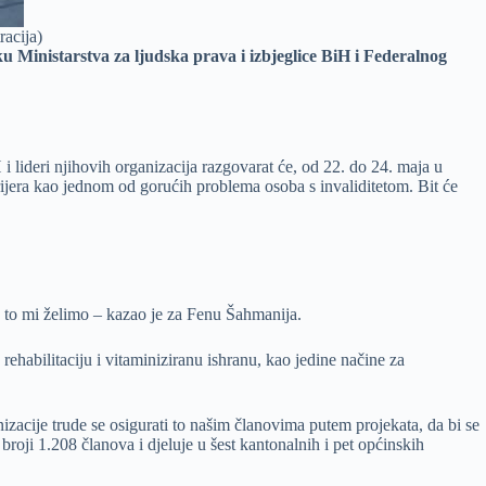
racija)
šku Ministarstva za ljudska prava i izbjeglice BiH i Federalnog
i lideri njihovih organizacija razgovarat će, od 22. do 24. maja u
rijera kao jednom od gorućih problema osoba s invaliditetom. Bit će
o to mi želimo – kazao je za Fenu Šahmanija.
rehabilitaciju i vitaminiziranu ishranu, kao jedine načine za
zacije trude se osigurati to našim članovima putem projekata, da bi se
broji 1.208 članova i djeluje u šest kantonalnih i pet općinskih