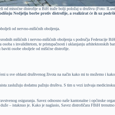
li od misoćne distrofije u BiH traže bolji položaj u društvu (Foto: ILust
odišnju Nedjelju borbe protiv distrofije, a realizirat će ih uz podr
boljeli od nervno-mišićnih oboljenja.
 srodnih mišićnih i nervno-mišićnih oboljenja s područja Federacije BiH 
soba s invaliditetom, te pristupačnosti i uklanjanju arhitektonskih ba
 baviti osobe oboljele od mišićne distrofije.
učeni u sve oblasti društvenog života na način kako mi to možemo i kak
zaista zaslužuju dodatnu pažnju društva. S tim u vezi izdvaja medicinsku 
dravstvenog osiguranja. Savez odnosno naše kantonalne i općinske organi
 duže – istaknuo je. Kako je naglasio, Savez distrofičara FBiH trenutno 