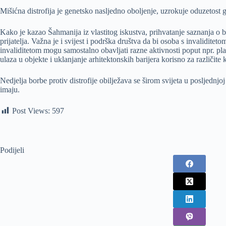
Mišićna distrofija je genetsko nasljedno oboljenje, uzrokuje oduzetost g
Kako je kazao Šahmanija iz vlastitog iskustva, prihvatanje saznanja o bol
prijatelja. Važna je i svijest i podrška društva da bi osoba s invaliditet
invaliditetom mogu samostalno obavljati razne aktivnosti poput npr. pla
ulaza u objekte i uklanjanje arhitektonskih barijera korisno za različite
Nedjelja borbe protiv distrofije obilježava se širom svijeta u posljednj
imaju.
Post Views:
597
Podijeli