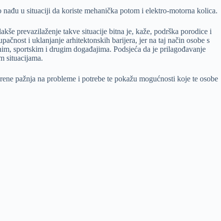
zo nađu u situaciji da koriste mehanička potom i elektro-motorna kolica.
akše prevazilaženje takve situacije bitna je, kaže, podrška porodice i
upačnost i uklanjanje arhitektonskih barijera, jer na taj način osobe s
urnim, sportskim i drugim događajima. Podsjeća da je prilagođavanje
im situacijama.
a, skrene pažnja na probleme i potrebe te pokažu mogućnosti koje te osobe