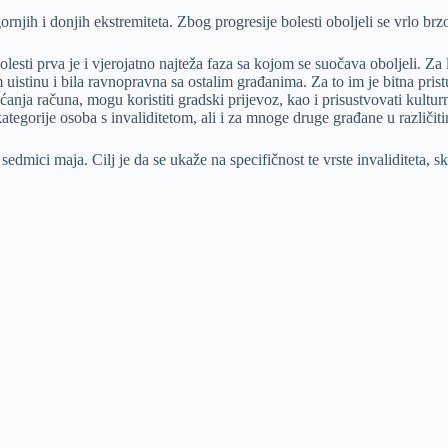
ornjih i donjih ekstremiteta. Zbog progresije bolesti oboljeli se vrlo br
esti prva je i vjerojatno najteža faza sa kojom se suočava oboljeli. Za l
om uistinu i bila ravnopravna sa ostalim građanima. Za to im je bitna prist
ćanja računa, mogu koristiti gradski prijevoz, kao i prisustvovati kult
 kategorije osoba s invaliditetom, ali i za mnoge druge građane u različit
oj sedmici maja. Cilj je da se ukaže na specifičnost te vrste invaliditet