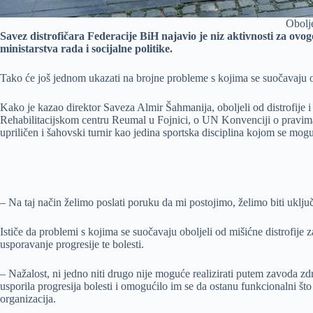
Obolje
Savez distrofičara Federacije BiH najavio je niz aktivnosti za ovog
ministarstva rada i socijalne politike.
Tako će još jednom ukazati na brojne probleme s kojima se suočavaju o
Kako je kazao direktor Saveza Almir Šahmanija, oboljeli od distrofije i
Rehabilitacijskom centru Reumal u Fojnici, o UN Konvenciji o pravima o
upriličen i šahovski turnir kao jedina sportska disciplina kojom se mogu
– Na taj način želimo poslati poruku da mi postojimo, želimo biti uklj
Ističe da problemi s kojima se suočavaju oboljeli od mišićne distrofije 
usporavanje progresije te bolesti.
– Nažalost, ni jedno niti drugo nije moguće realizirati putem zavoda z
usporila progresija bolesti i omogućilo im se da ostanu funkcionalni što
organizacija.