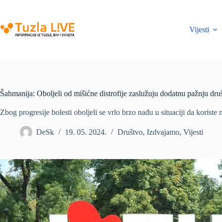
Skip
to
content
Vijesti
Šahmanija: Oboljeli od mišićne distrofije zaslužuju dodatnu pažnju dru
Zbog progresije bolesti oboljeli se vrlo brzo nađu u situaciji da korist
DeSk
19. 05. 2024.
Društvo
,
Izdvajamo
,
Vijesti