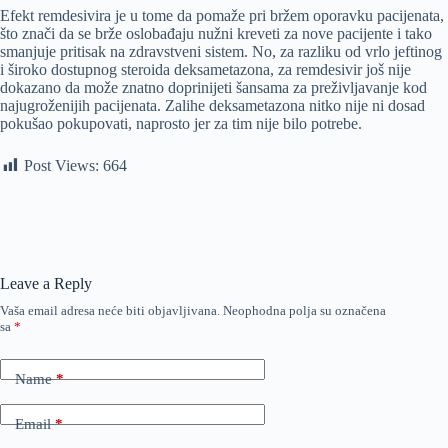
Efekt remdesivira je u tome da pomaže pri bržem oporavku pacijenata,
što znači da se brže oslobađaju nužni kreveti za nove pacijente i tako
smanjuje pritisak na zdravstveni sistem. No, za razliku od vrlo jeftinog
i široko dostupnog steroida deksametazona, za remdesivir još nije
dokazano da može znatno doprinijeti šansama za preživljavanje kod
najugroženijih pacijenata. Zalihe deksametazona nitko nije ni dosad
pokušao pokupovati, naprosto jer za tim nije bilo potrebe.
Post Views:
664
Leave a Reply
Vaša email adresa neće biti objavljivana.
Neophodna polja su označena
sa
*
Name
*
Email
*