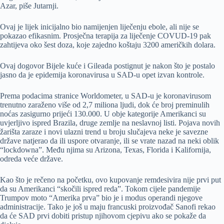
Azar, piše Jutarnji.
Ovaj je lijek inicijalno bio namijenjen liječenju ebole, ali nije se
pokazao efikasnim. Prosječna terapija za liječenje COVUD-19 pak
zahtijeva oko šest doza, koje zajedno koštaju 3200 američkih dolara.
Ovaj dogovor Bijele kuće i Gileada postignut je nakon što je postalo
jasno da je epidemija koronavirusa u SAD-u opet izvan kontrole.
Prema podacima stranice Worldometer, u SAD-u je koronavirusom
trenutno zaraženo više od 2,7 miliona ljudi, dok će broj preminulih
noćas zasigurno prijeći 130.000. U obje kategorije Amerikanci su
uvjerljivo ispred Brazila, druge zemlje na neslavnoj listi. Pojava novih
žarišta zaraze i novi ulazni trend u broju slučajeva neke je savezne
države natjerao da ili uspore otvaranje, ili se vrate nazad na neki oblik
“lockdowna”. Među njima su Arizona, Texas, Florida i Kalifornija,
odreda veće države.
Kao što je rečeno na početku, ovo kupovanje remdesivira nije prvi put
da su Amerikanci “skočili ispred reda”. Tokom cijele pandemije
Trumpov moto “Amerika prva” bio je i modus operandi njegove
administracije. Tako je još u maju francuski proizvođač Sanofi rekao
da će SAD prvi dobiti pristup njihovom cjepivu ako se pokaže da