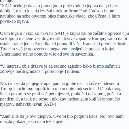
djeluje.
“SAD očekuje da ako pomognu u proizvodnji cjepiva da ga i prvi
dobiju”, rekao je tada izvršni direktor firme Paul Hudson i time
navukao na sebe otvoreni bijes francuske vlade, zbog čega je hitro
povukao izjavu.
Osim toga u nekoliko navrata SAD je kupio zalihe zaštitne opreme čiju
su kupnju maltene već dogovorile države zapadne Europe, samo da bi
ostale kratke jer su Amerikanci ponudili više. Kanadski premijer Justin
Trudeau već je upozorio na negativne posljedice prakse u kojoj
Amerikanci stalno ponude više od svojih saveznika.
“U interesu obje države je da radimo zajedno kako bismo sačuvali
zdravlje naših građana”, poručio je Trudeau.
No, čini se da je njegov apel pao na gluhe uši. Tržište remdesivira
Trump je očito monopolizirao u narednim mjesecima. Učinak ovog
lijeka pozorno se prati već pet mjeseci, praktički od samog početka
pandemije, a ipak ne postoji nikakav mehanizam koji bi omogućio
njegovu nabavku izvan SAD-a.
“Zamislite da je ovo cjepivo. Ovo bi bio potpuni kaos. No, ovo nam
možda pokazuje što nam tek slijedi.”