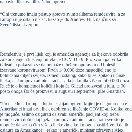
nabavka lijekova ili zaštitne opreme.
“Oni trenutno imaju pristup gotovo svim zalihama remdesivira, a za
Europu nije ostalo ništa”, kazao je dr. Andrew Hill, naučnik sa
Sveučilišta Liverpool.
Remdesivir je prvi lijek koji je američka agencija za lijekove odobrila
za korištenje u liječenju infekcije COVID-19. Proizvodi ga tvrtka
Gilead, a pokazalo se da pomaže u bržem oporavku od bolesti
izazvane koronavirusom. Prvih 140.000 doza raspodijeljeno je
bolnicama diljem svijeta, između ostalog, kako bi se ispitao i učinak
lijeka, a Trumpova administracija sada je kupila više od 500.000 doza.
Riječ je o kompletnoj količini koju će Gilead proizvesti u julu, te 90
posto onoga što će proizvesti u augustu i septembru, piše Guardian.
“Predsjednik Trump sklopio je sjajan ugovor kojim je osigurao da će
Amerikanci imati prvi lijek odobren za liječenje COVID-a. Koliko god
je moguće, želimo osigurati da svaki američki pacijent koji treba
remdesivir i dobije taj lijek. Trumpova administracija radi sve što je
moguće da sazna čim više o lijekovima koji mogu spasiti život i da ih
osigura za Amerikance”, rekao je američki ministar zdravstva Alex