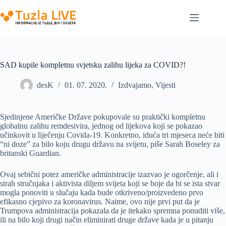
Skip
to
content
SAD kupile kompletnu svjetsku zalihu lijeka za COVID?!
desK
01. 07. 2020.
Izdvajamo
,
Vijesti
Sjedinjene Američke Države pokupovale su praktički kompletnu
globalnu zalihu remdesivira, jednog od lijekova koji se pokazao
učinkovit u liječenju Covida-19. Konkretno, iduća tri mjeseca neće biti
“ni doze” za bilo koju drugu državu na svijetu, piše Sarah Boseley za
britanski Guardian.
Ovaj sebični potez američke administracije izazvao je ogorčenje, ali i
strah stručnjaka i aktivista diljem svijeta koji se boje da bi se ista stvar
mogla ponoviti u slučaju kada bude otkriveno/proizvedeno prvo
efikasno cjepivo za koronavirus. Naime, ovo nije prvi put da je
Trumpova administracija pokazala da je itekako spremna ponuditi više,
ili na bilo koji drugi način eliminirati druge države kada je u pitanju