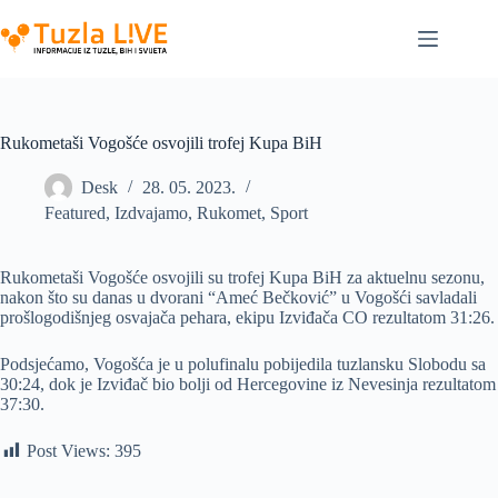
Skip
to
content
Rukometaši Vogošće osvojili trofej Kupa BiH
Desk
28. 05. 2023.
Featured
,
Izdvajamo
,
Rukomet
,
Sport
Rukometaši Vogošće osvojili su trofej Kupa BiH za aktuelnu sezonu,
nakon što su danas u dvorani “Ameć Bečković” u Vogošći savladali
prošlogodišnjeg osvajača pehara, ekipu Izviđača CO rezultatom 31:26.
Podsjećamo, Vogošća je u polufinalu pobijedila tuzlansku Slobodu sa
30:24, dok je Izviđač bio bolji od Hercegovine iz Nevesinja rezultatom
37:30.
Post Views:
395