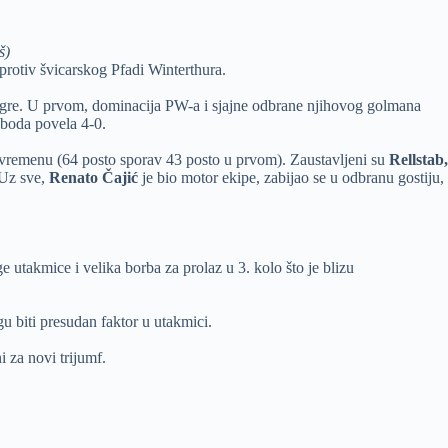
š)
protiv švicarskog Pfadi Winterthura.
da igre. U prvom, dominacija PW-a i sjajne odbrane njihovog golmana
oboda povela 4-0.
uvremenu (64 posto sporav 43 posto u prvom). Zaustavljeni su
Rellstab,
 Uz sve,
Renato Čajić
je bio motor ekipe, zabijao se u odbranu gostiju,
 utakmice i velika borba za prolaz u 3. kolo što je blizu
u biti presudan faktor u utakmici.
i za novi trijumf.