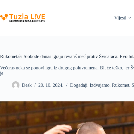
Skip
to
content
Vijesti
Rukometaši Slobode danas igraju revanš meč protiv Švicaraca: Evo bi
Večeras neka se ponovi igra iz drugog poluvremena. Bit će teško, jer Šv
je
Desk
20. 10. 2024.
Događaji
,
Izdvajamo
,
Rukomet
,
S