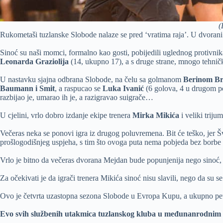
(
Rukometaši tuzlanske Slobode nalaze se pred ‘vratima raja’. U dvorani 
Sinoć su naši momci, formalno kao gosti, pobijedili uglednog protivnik
Leonarda Graziolija
(14, ukupno 17), a s druge strane, mnogo tehničk
U nastavku sjajna odbrana Slobode, na čelu sa golmanom
Berinom B
Baumann i Smit
, a raspucao se
Luka Ivanić
(6 golova, 4 u drugom p
razbijao je, umarao ih je, a razigravao suigrače…
U cjelini, vrlo dobro izdanje ekipe trenera
Mirka Mikića
i veliki trij
Večeras neka se ponovi igra iz drugog poluvremena. Bit će teško, jer Švi
prošlogodišnjeg uspjeha, s tim što ovoga puta nema pobjeda bez borbe 
Vrlo je bitno da večeras dvorana Mejdan bude popunjenija nego sinoć, ma
Za očekivati je da igrači trenera Mikića sinoć nisu slavili, nego da su 
Ovo je četvrta uzastopna sezona Slobode u Evropa Kupu, a ukupno pet
Evo svih službenih utakmica tuzlanskog kluba u međunanrodnim