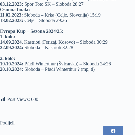
03.12.2023:
Spor Toto SK – Sloboda 28:27
Osmina finala:
11.02.2023:
Sloboda – Krka (Celje, Slovenija) 15:19
18.02.2023:
Celje – Sloboda 29:26
Evropa Kup – Sezona 2024/25:
1. kolo:
14.09.2024.
Kastrioti (Ferizaj, Kosovo) – Sloboda 30:29
22.09.2024:
Sloboda – Kastrioti 32:28
2. kolo:
19.10.2024:
Pfadi Winterthur (Švicarska) – Sloboda 24:26
20.10.2024:
Sloboda – Pfadi Winterthur ? (mp, tl)
Post Views:
600
Podijeli