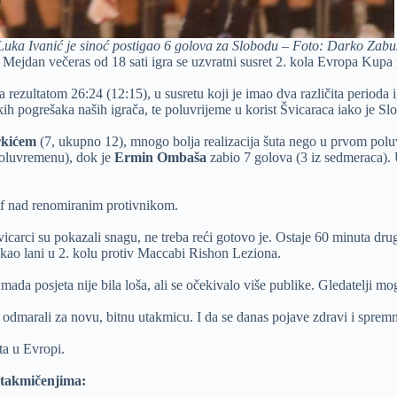
Luka Ivanić je sinoć postigao 6 golova za Slobodu – Foto: Darko Zabu
Mejdan večeras od 18 sati igra se uzvratni susret 2. kola Evropa Kupa 
a rezultatom 26:24 (12:15), u susretu koji je imao dva različita perio
ih pogrešaka naših igrača, te poluvrijeme u korist Švicaraca iako je Sl
rkićem
(7, ukupno 12), mnogo bolja realizacija šuta nego u prvom pol
oluvremenu), dok je
Ermin Ombaša
zabio 7 golova (3 iz sedmeraca).
umf nad renomiranim protivnikom.
carci su pokazali snagu, ne treba reći gotovo je. Ostaje 60 minuta druge
kao lani u 2. kolu protiv Maccabi Rishon Leziona.
da posjeta nije bila loša, ali se očekivalo više publike. Gledatelji mog
se odmarali za novu, bitnu utakmicu. I da se danas pojave zdravi i spremn
a u Evropi.
 takmičenjima: