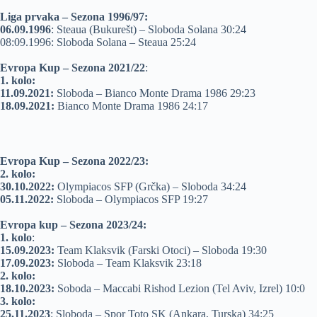
Liga prvaka – Sezona 1996/97:
06.09.1996
: Steaua (Bukurešt) – Sloboda Solana 30:24
08:09.1996: Sloboda Solana – Steaua 25:24
Evropa Kup – Sezona 2021/22
:
1. kolo:
11.09.2021:
Sloboda – Bianco Monte Drama 1986 29:23
18.09.2021:
Bianco Monte Drama 1986 24:17
Evropa Kup – Sezona 2022/23:
2. kolo:
30.10.2022:
Olympiacos SFP (Grčka) – Sloboda 34:24
05.11.2022:
Sloboda – Olympiacos SFP 19:27
Evropa kup – Sezona 2023/24:
1. kolo
:
15.09.2023:
Team Klaksvik (Farski Otoci) – Sloboda 19:30
17.09.2023:
Sloboda – Team Klaksvik 23:18
2. kolo:
18.10.2023:
Soboda – Maccabi Rishod Lezion (Tel Aviv, Izrel) 10:0
3. kolo:
25.11.2023
: Sloboda – Spor Toto SK (Ankara, Turska) 34:25