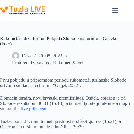
Skip
to
content
Rukometaši dižu formu: Pobjeda Slobode na turniru u Osijeku
(Foto)
Desk
20. 08. 2022.
Featured
,
Izdvajamo
,
Rukomet
,
Sport
Prvu pobjedu u pripremnom periodu rukometaši tuzlanske Slobode
ostvarili su danas na turniru “Osijek 2022”.
Domaćin turnira, novi hrvatski premijerligaš, Osijek, poražen je od
Slobode rezultatom 30:31 (15:18), a taj meč ljubitelji rukometa mogli
su pratiti u
live prijenosu
.
Tuzlaci su u 34. minuti imali prednost i od šest golova (15:21), a
Osječani su u 58. minuti izjednačili na 29:29.